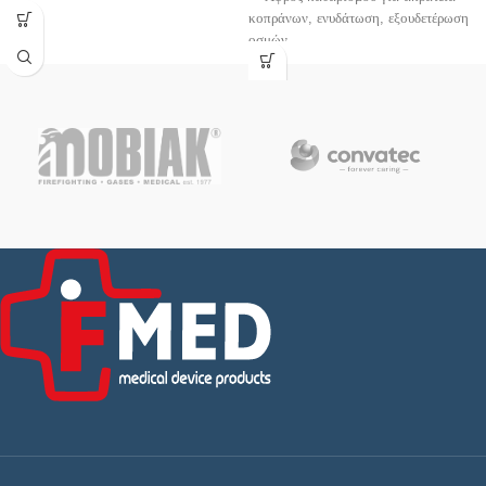
ελαστικά και εφαρμόζουν εύκολα στο
κοπράνων, ενυδάτωση, εξουδετέρωση
χέρι. Είναι πουδραρισμένα με
οσμών.
απορροφήσιμη πούδρα αραβόσιτου-
✔ Η σειρά προϊόντων καθαρισμού
αμύλου ,μειώνοντας την εφίδρωση των
διαθέτει ειδικά προϊόντα για τον
χεριών. Αμφιδέξια.
επαγγελματικό καθαρισμό κλινήρων
ασθενών ή ασθενών με ακράτεια, έχει
δημιουργηθεί για τον βαθύ καθαρισμό
της ώριμης επιδερμίδας με τη
μικρότερη δυνατή επιβάρυνση.
✔ Τα συστατικά των προϊόντων
καθαρισμού είναι τόσο απαλά για το
δέρμα που μπορούν να
χρησιμοποιούνται καθημερινά χωρίς
κανένα πρόβλημα.
✔ Όλα τα προϊόντα καθαρισμού είναι
δερματολογικά ελεγμένα και έχουν
ουδέτερο pH.
✔ Για περίπου 400 εφαρμογές.
✔ Συσκευασία 400ml.