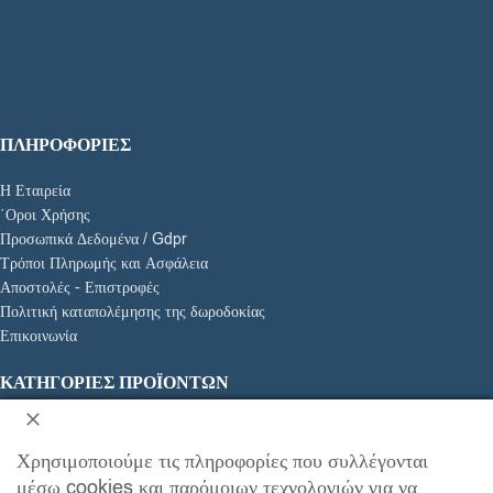
ΠΛΗΡΟΦΟΡΙΕΣ
Η Εταιρεία
΄Οροι Χρήσης
Προσωπικά Δεδομένα / Gdpr
Τρόποι Πληρωμής και Ασφάλεια
Αποστολές - Επιστροφές
Πολιτική καταπολέμησης της δωροδοκίας
Επικοινωνία
ΚΑΤΗΓΟΡΊΕΣ ΠΡΟΪΌΝΤΩΝ
Αναπηρικά Αμαξίδια
Είδη Αποκατάστασης
Χρησιμοποιούμε τις πληροφορίες που συλλέγονται
Ειδική Διατροφή
μέσω cookies και παρόμοιων τεχνολογιών για να