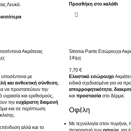
Προσθήκη στο καλάθι
ας Λευκό.
ρισσότερα
ποσέντονα Ακράτειας
Stroma Pants Εσώρουχα Ακρά
μχ
14τμχ
7,70
€
 υποσέντονα με
Ελαστικό εσώρουχο
Ακράτει
λή και ανθεκτική σύνθεση
,
ειδικά σχεδιασμένα για να π
ια να προστατεύουν την
απορροφητικότητα
,
διακριτ
ό υγρασία και ερεθισμούς,
και
προστασία
στο δέρμα.
ουν την
ευχάριστη διαμονή
Οφέλη
κόμα και σε περίπτωση
κλισης.
Με τεχνολογία στον πυρήνα, 
επένδυση αλλά και το
περιορισμό των
οσμών
, για 