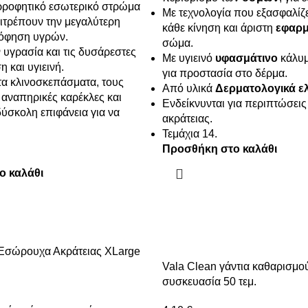
ρροφητικό εσωτερικό στρώμα
Με τεχνολογία που εξασφαλίζ
ιτρέπουν την μεγαλύτερη
κάθε κίνηση και άριστη
εφαρ
όφηση υγρών.
σώμα.
 υγρασία και τις δυσάρεστες
Με υγιεινό
υφασμάτινο
κάλυ
η και υγιεινή.
για προστασία στο δέρμα.
α κλινοσκεπάσματα, τους
Από υλικά
Δερματολογικά
ε
 αναπηρικές καρέκλες και
Ενδείκνυνται για περιπτώσεις
ύσκολη επιφάνεια για να
ακράτειας.
Τεμάχια 14.
Προσθήκη στο καλάθι
ο καλάθι
 Εσώρουχα Ακράτειας XLarge
Vala Clean γάντια καθαρισμο
συσκευασία 50 τεμ.