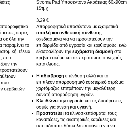
ιέτες
Stroma Pad Υποσέντονα Ακράτειας 60x90cm
15τμχ
3,29
€
Ραπορροφητικό
Απορροφητικά υποσέντονα με εξαιρετικά
άρεστες οσμές.
απαλή και ανθεκτική σύνθεση
,
 σε όλη την
σχεδιασμένα για να προστατεύουν την
να παραμένει το
επιδερμίδα από υγρασία και ερεθισμούς, ενώ
ατομική, τέλεια
εξασφαλίζουν την
ευχάριστη διαμονή
στο
ές που
κρεβάτι ακόμα και σε περίπτωση συνεχούς
ίζουν την
κατάκλισης.
 προστατεύουν
Η
αδιάβροχη
επένδυση αλλά και το
ιαθέτουν
επιπλέον απορροφητικό εσωτερικό στρώμα
, που
χαρτόμαζας επιτρέπουν την μεγαλύτερη
ων σερβιετών
δυνατή απορρόφηση υγρών.
Κλειδώνει
την υγρασία και τις δυσάρεστες
οσμές για άνεση και υγιεινή.
Προστατεύει
τα κλινοσκεπάσματα, τους
καναπέδες, τις αναπηρικές καρέκλες και
οποιαδήποτε δύσκολη επιφάνεια για να