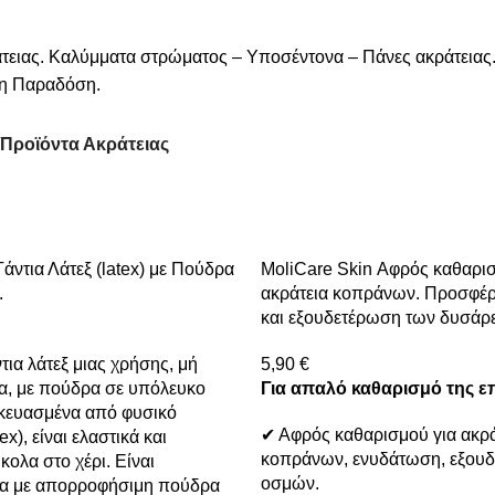
τειας. Καλύμματα στρώματος – Υποσέντονα – Πάνες ακράτειας. 
ση Παραδόση.
Προϊόντα Ακράτειας
τια Λάτεξ (latex) με Πούδρα
MoliCare Skin Αφρός καθαρισ
.
ακράτεια κοπράνων. Προσφέρ
και εξουδετέρωση των δυσάρ
τια λάτεξ μιας χρήσης, μή
5,90
€
α, με πούδρα σε υπόλευκο
Για απαλό καθαρισμό της ε
κευασμένα από φυσικό
✔ Αφρός καθαρισμού για ακρά
x), είναι ελαστικά και
κοπράνων, ενυδάτωση, εξου
ολα στο χέρι. Είναι
οσμών.
α με απορροφήσιμη πούδρα