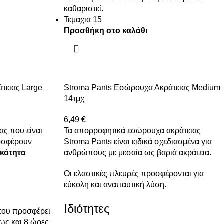
καθαριστεί.
Τεμαχια 15
Προσθήκη στο καλάθι
τειας Large
Stroma Pants Εσώρουχα Ακράτειας Medium
14τμχ
6,49
€
ας που είναι
Τα απορροφητικά εσώρουχα ακράτειας
ροσφέρουν
Stroma Pants είναι ειδικά σχεδιασμένα για
ικότητα
ανθρώπους με μεσαία ως βαριά ακράτεια.
Οι ελαστικές πλευρές προσφέρονται για
εύκολη και αναπαυτική λύση.
Ιδιότητες
που προσφέρει
έως και 8 ώρες.