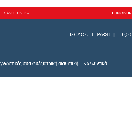
ΙΕΣ ΑΝΩ ΤΩΝ 15€
ΕΠΙΚΟΙΝΩΝ
ΕΙΣΟΔΟΣ/ΕΓΓΡΑΦΗ
0,0
αγνωστικές συσκευές
Ιατρική αισθητική – Καλλυντικά
ειας
ΤΑ ΑΚΡΆΤΕΙΑΣ
FIRTECH
ΔΙΑΓΝΩΣΤΙΚΈΣ ΣΥΣΚΕΥΈΣ
όντα
7 Προϊόντα
5 Προϊόντα