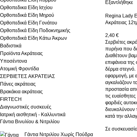
Εξαντλήθηκε
Ορθοπεδικα Είδη Ισχίου
Ορθοπεδικά Είδη Μηρού
Regina Lady Ex
Ακράτειας 12τ
Ορθοπεδικά Είδη Γονάτου
Ορθοπεδικά Είδη Ποδοκνημικής
2,40
€
Ορθοπεδικά Είδη Κάτω Άκρων
Σερβιέτες ακρ
Βαδιστικά
πυρήνα που δε
Προϊόντα Ακράτειας
Διαθέτουν βαμ
Υποσέντονα
επιφάνεια της 
Ατομική Φροντίδα
δέρμα στεγνό.
εφαρμογή, με 
ΣΕΡΒΙΕΤΕΣ ΑΚΡΑΤΕΙΑΣ
αγκαλιάζουν το
Πάνες ακράτειας
προστασία από
Βρακάκια ακράτειας
τις ευαίσθητες
FIRTECH
φαρδιές αυτοκό
Διαγνωστικές συσκευές
διευκολύνουν 
Ιατρική αισθητική - Καλλυντικά
κατά την αλλαγ
Γάντια Βινυλίου & Νιτριλίου
Σε συσκευασία
Γάντια Νιτριλίου Χωρίς Πούδρα