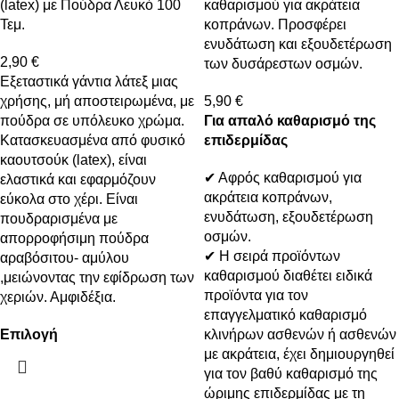
(latex) με Πούδρα Λευκό 100
καθαρισμού για ακράτεια
Τεμ.
κοπράνων. Προσφέρει
ενυδάτωση και εξουδετέρωση
2,90
€
των δυσάρεστων οσμών.
Εξεταστικά γάντια λάτεξ μιας
χρήσης, μή αποστειρωμένα, με
5,90
€
πούδρα σε υπόλευκο χρώμα.
Για απαλό καθαρισμό της
Κατασκευασμένα από φυσικό
επιδερμίδας
καουτσούκ (latex), είναι
✔ Αφρός καθαρισμού για
ελαστικά και εφαρμόζουν
ακράτεια κοπράνων,
εύκολα στο χέρι. Είναι
ενυδάτωση, εξουδετέρωση
πουδραρισμένα με
οσμών.
απορροφήσιμη πούδρα
✔ Η σειρά προϊόντων
αραβόσιτου- αμύλου
καθαρισμού διαθέτει ειδικά
,μειώνοντας την εφίδρωση των
προϊόντα για τον
χεριών. Αμφιδέξια.
επαγγελματικό καθαρισμό
Επιλογή
κλινήρων ασθενών ή ασθενών
με ακράτεια, έχει δημιουργηθεί
για τον βαθύ καθαρισμό της
ώριμης επιδερμίδας με τη