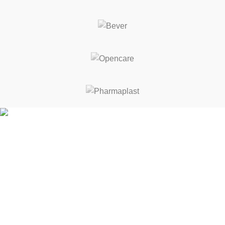
ΚΑΛΕΣ ΔΙΑΚΟΠΕΣ! ΑΠΟ 17 ΕΩΣ 21 ΑΥΓΟΥΣΤΟΥ ΘΑ
ΕΙΜΑΣΤΕ ΚΛΕΙΣΤΑ
Κρήτης 3-5, Σταυρούπολη 564 30
Θεσσαλονίκη, Ελλάδα
Τηλ.:
231 065 5045