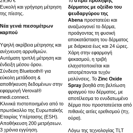
29,90
€
Το
σπρέι πρόληψης
Ευκολή και γρήγορη μέτρηση
δέρματος με οξείδιο του
της πίεσης.
ψευδαργύρου της
Abena
προστατεύει και
Νέα γενιά πιεσομέτρων
αναζωογονεί το δέρμα,
καρπού
προάγοντας τη φυσική
αποκατάσταση του δέρματος
Υψηλή ακρίβεια μέτρησης και
με διάρκεια έως και 24 ώρες.
ανίχνευση αρρυθμιών.
Χάρη στην εφαρμογή
Αυτόματη τριπλή μέτρηση και
ψεκασμού, η τριβή
ένδειξη μέσου όρου.
ελαχιστοποιείται και
Σύνδεση Bluetooth® για
αποτρέπονται τυχόν
εύκολη μετάδοση &
μολύνσεις. To
Zinc Oxide
αποθήκευση δεδομένων στην
Spray
βοηθά στη βελτίωση
εφαρμογή Veroval®
φραγμού του δέρματος, με
medi.connect.
αποτέλεσμα το ενυδατωμένο
Κλινικά πιστοποιημένο από το
δέρμα που προστατεύεται από
πρωτόκολλο της Ευρωπαϊκής
πιθανές αιτίες ερεθισμού (πχ.
Εταιρίας Υπέρτασης (ESH).
ούρα).
Αποθήκευση 200 μετρήσεων.
3 χρόνια εγγύηση.
Λόγω της τεχνολογίας TLT