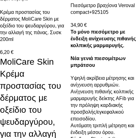
Πιεσόμετρο βραχίονα Veroval
Κρέμα προστασίας του
compact+925105
δέρματος MoliCare Skin με
34,90
€
οξείδιο του ψευδαργύρου, για
Το μόνο πιεσόμετρο με
την αλλαγή της πάνας. Συσκ
ένδειξη ανίχνευσης πιθανής
200ml
κολπικής μαρμαρυγής.
6,20
€
Νέα γενιά πιεσομέτρων
MoliCare Skin
μπράτσου
Κρέμα
Υψηλή ακρίβεια μέτρησης και
προστασίας του
ανίχνευση αρρυθμιών.
Ανίχνευση πιθανής κολπικής
δέρματος με
μαρμαρυγής δείκτης AFib για
την πρόληψη καρδιακής
οξείδιο του
προσβολής/εγκεφαλικού
επεισοδίου.
ψευδαργύρου,
Αυτόματη τριπλή μέτρηση και
για την αλλαγή
ένδειξη μέσου όρου.