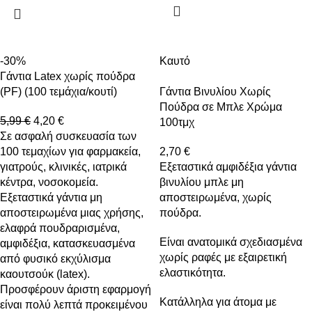
-30%
Καυτό
Γάντια Latex χωρίς πούδρα
(PF) (100 τεμάχια/κουτί)
Γάντια Βινυλίου Χωρίς
Πούδρα σε Μπλε Χρώμα
5,99
€
4,20
€
100τμχ
Σε ασφαλή συσκευασία των
100 τεμαχίων για φαρμακεία,
2,70
€
γιατρούς, κλινικές, ιατρικά
Εξεταστικά αμφιδέξια γάντια
κέντρα, νοσοκομεία.
βινυλίου μπλε μη
Εξεταστικά γάντια μη
αποστειρωμένα, χωρίς
αποστειρωμένα μιας χρήσης,
πούδρα.
ελαφρά πουδραρισμένα,
Είναι ανατομικά σχεδιασμένα
αμφιδέξια, κατασκευασμένα
χωρίς ραφές με εξαιρετική
από φυσικό εκχύλισμα
ελαστικότητα.
καουτσούκ (latex).
Προσφέρουν άριστη εφαρμογή
Κατάλληλα για άτομα με
είναι πολύ λεπτά προκειμένου