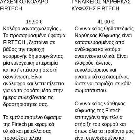
ΑΥΧΕΝΙΚΟ ΚΟΛΑΡΟ
ΓΥΝΑΙΚΕΙΟΣ ΝΑΡΘΗΚΑΣ
FIRTECH
ΚΥΦΩΣΗΣ FIRTECH
19,90
€
41,00
€
Κολάρο νανοτεχνολογίας .
Ο γυναικείος Ορθοπεδικός
Το προσαρμοσμένο ύφασμα
Νάρθηκας Κύφωσης είναι
FIRTECH , ζεσταίνει σε
κατασκευασμένος από
βάθος την περιοχή
ανάλαφρα καινοτόμα
εφαρμογής δημιουργώντας
αναπνέοντα υλικά. Είναι
μία ευεργετική υπεραιμία
ελαφρύς, άνετος,
και κατ’ επέκταση σωστή
ευκολοφόρετος και
οξυγόνωση. Είναι
ανατομικά σχεδιασμένος
ανάλαφρο και λεπτεπίλεπτο
ώστε ναι ταιριάζει σε κάθε
για να το φοράτε μέσα στην
σωματότυπου.
ημέρα συνεχίζοντας τις
Ο γυναικείος νάρθηκας
δραστηριότητες σας.
κύφωσης της Firtech
Το εμπλουτισμένο ύφασμα
επιτυγχάνει την τέλεια
της Firtech με κεραμικά
στήριξη του κορμού και
υλικά και μέταλλα σας
όπως όλα τα προϊόντα μας
προσφέρει τέλεια
είναι υπενδεδυμένο και