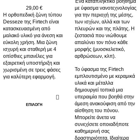
Ένα καταπληκτικό βοήθημα
29,00
€
με ύφασμα νανοτεχνολογίας
Η ορθοπεδική ζώνη τύπου
για την περιοχή της μέσης,
Desseze της Firtech είναι
των ισχίων, αλλά και των
κατασκευασμένη από
πλευρών και της πλάτης. Η
μαλακό υλικό για άνεση και
ζεστασιά που νιώθουμε
εύκολη χρήση. Μια ζώνη
απαλύνει τον πόνο κάθε
ισχυρή και σταθερή με 4
μορφής (μυοσκελετικό,
οπίσθιες μπανέλες για
αρθρώσεων, κλπ).
εξαιρετική υποστήριξη και
Το ύφασμα της Firtech
χωρισμένη σε τρεις φάσες
εμπλουτισμένο με κεραμικά
για καλύτερη εφαρμογή.
υλικά και μέταλλα
δημιουργεί τοπικά μια
υπεραιμία που βοηθά στην
άμεση ανακούφιση από την
ΕΠΙΛΟΓΉ
αίσθηση του πόνου.
Μπορείτε άνετα να
συνεχίσετε οποιαδήποτε
καθημερινή σας
δραστηριότητα. Ιδιαίτερα