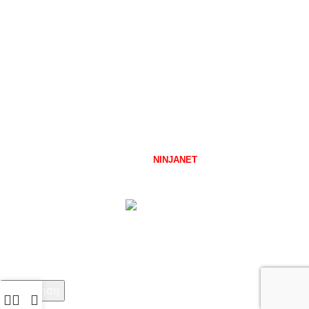
Αναπηρικά Αμαξίδια
Είδη Αποκατάστασης
Ειδική Διατροφή
Ιατρικά Είδη
Κατ' οίκον Νοσηλεία
Ορθοπεδικά Είδη
Προϊόντα ακράτειας
Covid-19
FMED.GR
2026 CREATED BY
NINJANET
\
ΜΑΥΡΗ ΖΩΝΗ ΣΤΗΝ
ΔΙΑΔΙΚΤΥΑΚΗ ΣΑΣ ΠΑΡΟΥΣΙΑ.
Αναζήτηση