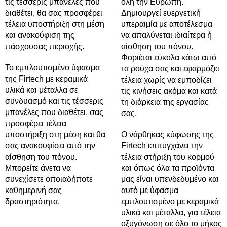
τις τέσσερις μπανέλες που
όλη την Ευρώπη.
διαθέτει, θα σας προσφέρει
Δημιουργεί ευεργετική
τέλεια υποστήριξη στη μέση
υπεραιμία με αποτέλεσμα
και ανακούφιση της
να απαλύνεται ιδιαίτερα ή
πάσχουσας περιοχής.
αίσθηση του πόνου.
Φοριέται εύκολα κάτω από
Το εμπλουτισμένο ύφασμα
τα ρούχα σας και εφαρμόζει
της Firtech με κεραμικά
τέλεια χωρίς να εμποδίζει
υλικά και μέταλλα σε
τις κινήσεις ακόμα και κατά
συνδυασμό και τις τέσσερις
τη διάρκεια της εργασίας
μπανέλες που διαθέτει, σας
σας.
προσφέρει τέλεια
υποστήριξη στη μέση και θα
Ο νάρθηκας κύφωσης της
σας ανακουφίσει από την
Firtech επιτυγχάνει την
αίσθηση του πόνου.
τέλεια στήριξη του κορμού
Μπορείτε άνετα να
και όπως όλα τα προϊόντα
συνεχίσετε οποιαδήποτε
μας είναι υπενδεδυμένο και
καθημερινή σας
αυτό με ύφασμα
δραστηριότητα.
εμπλουτισμένο με κεραμικά
υλικά και μέταλλα, για τέλεια
οξυγόνωση σε όλο το μήκος