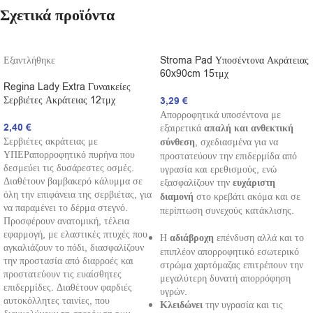
Σχετικά προϊόντα
Εξαντλήθηκε
Stroma Pad Υποσέντονα Ακράτειας
60x90cm 15τμχ
Regina Lady Extra Γυναικείες
Σερβιέτες Ακράτειας 12τμχ
3,29
€
Απορροφητικά υποσέντονα με
2,40
€
εξαιρετικά
απαλή και ανθεκτική
Σερβιέτες ακράτειας με
σύνθεση
, σχεδιασμένα για να
ΥΠΕΡαπορροφητικό πυρήνα που
προστατεύουν την επιδερμίδα από
δεσμεύει τις δυσάρεστες οσμές.
υγρασία και ερεθισμούς, ενώ
Διαθέτουν βαμβακερό κάλυμμα σε
εξασφαλίζουν την
ευχάριστη
όλη την επιφάνεια της σερβιέτας, για
διαμονή
στο κρεβάτι ακόμα και σε
να παραμένει το δέρμα στεγνό.
περίπτωση συνεχούς κατάκλισης.
Προσφέρουν ανατομική, τέλεια
εφαρμογή, με ελαστικές πτυχές που
Η
αδιάβροχη
επένδυση αλλά και το
αγκαλιάζουν το πόδι, διασφαλίζουν
επιπλέον απορροφητικό εσωτερικό
την προστασία από διαρροές και
στρώμα χαρτόμαζας επιτρέπουν την
προστατεύουν τις ευαίσθητες
μεγαλύτερη δυνατή απορρόφηση
επιδερμίδες. Διαθέτουν φαρδιές
υγρών.
αυτοκόλλητες ταινίες, που
Κλειδώνει
την υγρασία και τις