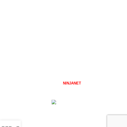
Επικοινωνία
Κατηγορίες προϊόντων
Αναπηρικά Αμαξίδια
Είδη Αποκατάστασης
Ειδική Διατροφή
Ιατρικά Είδη
Κατ' οίκον Νοσηλεία
Ορθοπεδικά Είδη
Προϊόντα ακράτειας
Covid-19
FMED.GR
2026 CREATED BY
NINJANET
\
ΜΑΥΡΗ ΖΩΝΗ ΣΤΗΝ
ΔΙΑΔΙΚΤΥΑΚΗ ΣΑΣ ΠΑΡΟΥΣΙΑ.