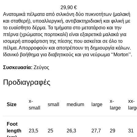
29,90
€
Ανατομικά πέλματα από σιλικόνη δύο πυκνοτήτων (μαλακή
και σταθερή), υποαλλεργική, αντιβακτηριδιακή και φιλική με
το ευαίσθητο δέρμα. Τα τμήματα στο μετατάρσιο και την
πτέρνα (χρώματος πορτοκαλί) είναι εξαιρετικά μαλακά για
ισομερή αποφόρτιση της πίεσης που ασκείται σε όλο το
πέλμα. Απορροφούν και αποτρέπουν τη δημιουργία κάλων.
Ιδανικό βοήθημα για διαβητικούς και για νεύρωμα ‘‘Μorton’’.
Συσκευασία:
Ζεύγος
Προδιαγραφές
x-
x-
xx-
Size
small
medium
large
small
large
larg
Foot
length
23,5
25
26,3
27,7
29
31