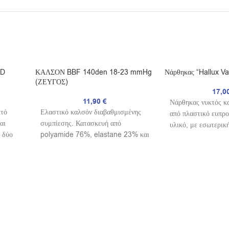
AD
ΚΑΛΣΟΝ BBF 140den 18-23 mmHg
Νάρθηκας “Hallux V
(ΖΕΥΓΟΣ)
17,0
11,90
€
Νάρθηκας νυκτός κ
κτό
Ελαστικό καλσόν διαβαθμισμένης
από πλαστικό ευπρ
αι
συμπίεσης. Κατασκευή από
υλικό, με εσωτερικ
ι δύο
polyamide 76%, elastane 23% και
επένδυση. Ρυθμιζόμ
ς στην
cotton 1%. Βοηθά στην καλή
αυτοκόλλητος ιμάντ
κυκλοφορία του αίματος,
οποίος επιτυγχάνει 
προλαμβάνει την εμφάνιση κιρσών
σταθεροποίηση του
και ανακουφίζει τα άτομα με
σωστό σημείο. Η δ
φλεβίτιδα. Φέρει ενσωματωμένο
βελτίωση είναι προ
λαστέξ συγκράτησης της κοιλιακής
Ενδείκνυται για συ
χώρας. Η ειδική ύφανση στο πέλμα
αποκατάσταση βλαι
κάνει μασάζ, μειώνοντας την
δακτύλου. Αμφιδέξι