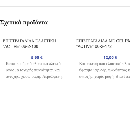
Σχετικά προϊόντα
ΕΠΙΣΤΡΑΓΑΛΙΔΑ ΕΛΑΣΤΙΚΗ
ΕΠΙΣΤΡΑΓΑΛΙΔΑ ΜΕ GEL P
“ACTIVE” 06-2-188
“ACTIVE” 06-2-172
5,90
€
12,00
€
Κατασκευή από ελαστικό πλεκτό
Κατασκευή από ελαστικό πλε
ύφασμα ισχυρής πυκνότητας και
ύφασμα ισχυρής πυκνότητας κ
αντοχής, χωρίς ραφή. Αεριζόμενη.
αντοχής, χωρίς ραφή. Διαθέτε
Επιτυγχάνει βαθμιαία συμπίεση των
ανατομικά επιθέματα σιλικόνη
μαλακών μορίων και των ιστών.
περιοχής των σφυρών για την
Πλένεται. Αμφιδέξια. Χρώμα:
προστασία των ιστών, των
Mαύρο.
συνδέσμων και των τενόντων.
Πλένεται.
Ενδείξεις:
Αμφιδέξια. Χρώμα: Μαύρο.
• Ελαφρά διαστρέμματα σφυρών
Ενδείξεις:
• Συνδεσμικές κακώσεις