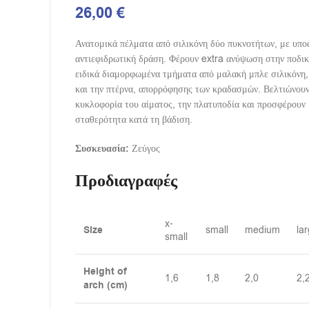
26,00
€
Ανατομικά πέλματα από σιλικόνη δύο πυκνοτήτων, με υπο
αντιεφιδρωτική δράση. Φέρουν extra ανύψωση στην ποδικ
ειδικά διαμορφωμένα τμήματα από μαλακή μπλε σιλικόνη,
και την πτέρνα, απορρόφησης των κραδασμών. Βελτιώνουν
κυκλοφορία του αίματος, την πλατυποδία και προσφέρουν
σταθερότητα κατά τη βάδιση.
Συσκευασία:
Ζεύγος
Προδιαγραφές
x-
Size
small
medium
la
small
Height of
1,6
1,8
2,0
2,
arch (cm)