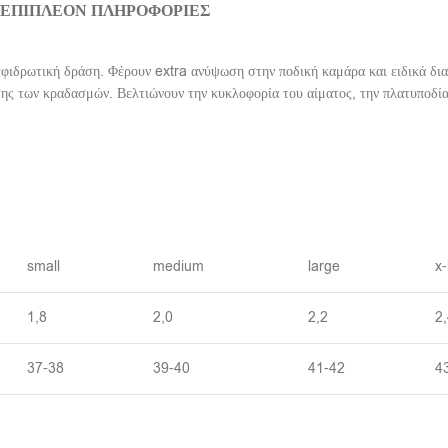
Ή
ΕΠΙΠΛΈΟΝ ΠΛΗΡΟΦΟΡΊΕΣ
ιεφιδρωτική δράση. Φέρουν extra ανύψωση στην ποδική καμάρα και ειδικά δ
σης των κραδασμών. Βελτιώνουν την κυκλοφορία του αίματος, την πλατυποδί
small
medium
large
x-
1,8
2,0
2,2
2
37-38
39-40
41-42
4