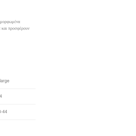
ιαμορφωμένα
α και προσφέρουν
large
,4
3-44