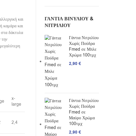
ΓΆΝΤΙΑ ΒΙΝΥΛΊΟΥ &
αλλεργική και
ΝΙΤΡΙΛΊΟΥ
ή καμάρα και
 στα δάκτυλα
Γάντια Νιτριλίου
 την
Χωρίς Πούδρα
 μεγαλύτερη
Fmed σε Μπλε
Χρώμα 100τμχ
2,90
€
x-
Γάντια Νιτριλίου
rge
large
Χωρίς Πούδρα
Fmed σε
Μαύρο Χρώμα
2
2,4
100τμχ
2,90
€