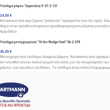
Συσκευασία:
Τεμάχιο
Υπόδημα γύψου ‘Supershoe II’ 07-2-131
24,00
€
Κατασκευή από αεριζόμενο “polyester” ύφασμα δικτυωτής υφής. Εσω
Φέρει στην πρόσθια επιφάνεια προσθαφαιρούμενη γλώσσα για καλύτ
Αμφιδέξιο.
* Η επιλογή του μεγέθους γίνεται βάσει των διαστάσεων του προπλά
Υπόδημα μετεγχειρητικό “Ortho Wedge Heel” 06-2-078
45,00
€
Μετεγχειρητικό υπόδημα, ελαφρού βάρους. Κατασκευή από ύφασμα 
αντιολισθητική και πολυστρωματική σόλα, για την απορρόφηση των 
μήκους, για ογκώδεις επιδέσεις. Το υπόδημα είναι ειδικά διαμορφ
κατά τη βάδιση. Αμφιδέξιο.
* To έγχρωμο αποτύπωμα απεικονίζει την κατανομή της πίεσης του