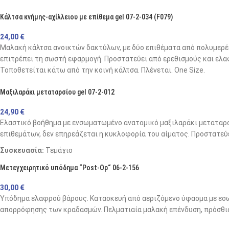
Κάλτσα κνήμης-αχίλλειου με επίθεμα gel 07-2-034 (F079)
24,00
€
Μαλακή κάλτσα ανοικτών δακτύλων, με δύο επιθέματα από πολυμερές
επιτρέπει τη σωστή εφαρμογή. Προστατεύει από ερεθισμούς και ελα
Τοποθετείται κάτω από την κοινή κάλτσα. Πλένεται. One Size.
Μαξιλαράκι μεταταρσίου gel 07-2-012
24,90
€
Ελαστικό βοήθημα µε ενσωματωμένο ανατομικό μαξιλαράκι μεταταρσ
επιθεμάτων, δεν επηρεάζεται η κυκλοφορία του αίματος. Προστατεύ
Συσκευασία:
Τεµάχιο
Προδιαγραφές
Μετεγχειρητικό υπόδημα “Post-Op“ 06-2-156
30,00
€
Size
Wom
Υπόδημα ελαφρού βάρους. Κατασκευή από αεριζόμενο ύφασμα με εσω
απορρόφησης των κραδασμών. Πελματιαία μαλακή επένδυση, πρόσθιοι 
Width (cm)
8