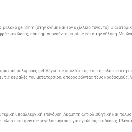
 μαλακό gel 2mm (στην κνήμη και τον αχίλλειο τένοντα). Ο ανατομι
φρές κακώσεις, που δημιουργούνται κυρίως κατά την άθληση. Μειώνε
ίου από πολυμερές gel. Λόγω της απαλότητας και της ελαστικότητ
ει τις κεφαλές του μεταταρσίου, απορροφώντας τους κραδασμούς. Μ
en's
Men's
τερική υποαλλεργική επένδυση. Ακαμπτη αντιολισθητική και πολυσ
ελαστικοί ιμάντες μεγάλου μήκους, για ογκώδεις επιδέσεις. Πλένετ
10