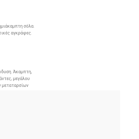
ημιάκαμπτη σόλα.
τικές αγκράφες.
νδυση. Άκαμπτη,
άντες, μεγάλου
ων μεταταρσίων