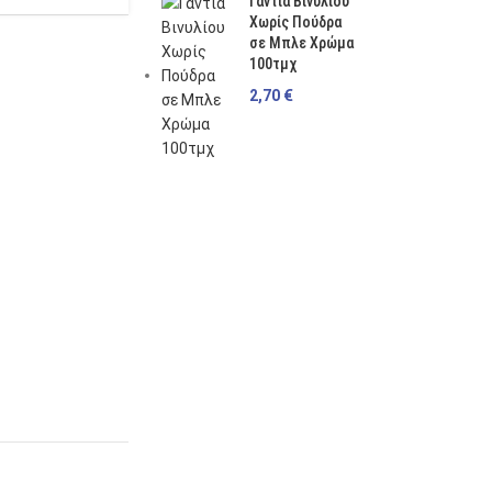
Γάντια Βινυλίου
Χωρίς Πούδρα
σε Μπλε Χρώμα
100τμχ
2,70
€