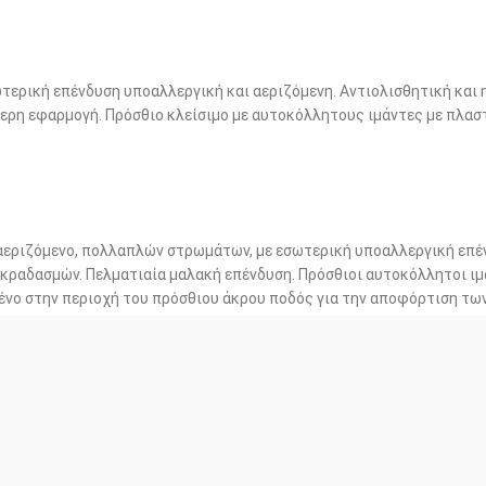
τερική επένδυση υποαλλεργική και αεριζόμενη. Αντιολισθητική και 
ερη εφαρμογή. Πρόσθιο κλείσιμο με αυτοκόλλητους ιμάντες με πλασ
σματος γύψου και όχι του μεγέθους του υποδήματος.
αεριζόμενο, πολλαπλών στρωμάτων, με εσωτερική υποαλλεργική επέ
κραδασμών. Πελματιαία μαλακή επένδυση. Πρόσθιοι αυτοκόλλητοι ιμ
ωμένο στην περιοχή του πρόσθιου άκρου ποδός για την αποφόρτιση τ
 πέλματος στο υπόδημα.