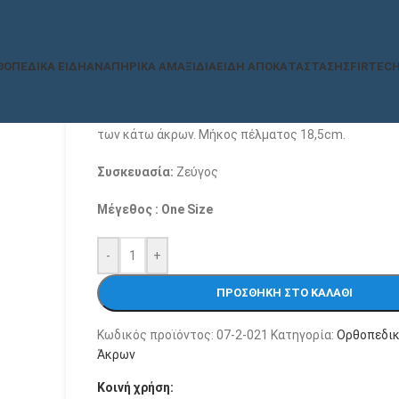
13,00
€
Ιδιαίτερα λεπτά πέλματα από σιλικόνη. Ειδικά δια
ΘΟΠΕΔΙΚΆ ΕΊΔΗ
ΑΝΑΠΗΡΙΚΆ ΑΜΑΞΊΔΙΑ
ΕΊΔΗ ΑΠΟΚΑΤΆΣΤΑΣΗΣ
FIRTEC
μαλακά τμήματα για την καλή κυκλοφορία του αίματ
απορρόφηση των κραδασμών. Φέρουν διαμορφωμέν
τμήμα ανύψωσης κεφαλών μεταταρσίου. Μειώνουν 
των κάτω άκρων. Μήκος πέλματος 18,5cm.
Συσκευασία:
Ζεύγος
Μέγεθος : One Size
-
+
ΠΡΟΣΘΉΚΗ ΣΤΟ ΚΑΛΆΘΙ
Κωδικός προϊόντος:
07-2-021
Κατηγορία:
Ορθοπεδικ
Άκρων
Κοινή χρήση: