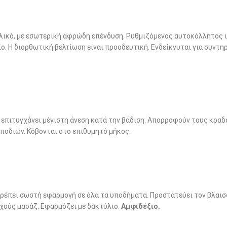
ικό, με εσωτερική αφρώδη επένδυση. Ρυθμιζόμενος αυτοκόλλητος ι
ο. Η διορθωτική βελτίωση είναι προοδευτική. Ενδείκνυται για συντη
medium
large
επιτυγχάνει μέγιστη άνεση κατά την βάδιση. Απορροφούν τους κραδα
ποδιών. Κόβονται στο επιθυμητό μήκος.
37-40
41-45
τρέπει σωστή εφαρμογή σε όλα τα υποδήματα. Προστατεύει τον βλαι
εχούς μασάζ. Εφαρμόζει με δακτύλιο.
Αμφιδέξιο.