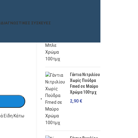
Γάντια Νιτριλίου
Χωρίς Πούδρα
μορφωμένα
Fmed σε Μπλε
H
ΔΙΑΓΝΩΣΤΙΚΈΣ ΣΥΣΚΕΥΈΣ
ος και την
Χρώμα 100τμχ
ο μπλε
2,90
€
το άλγος
Γάντια Νιτριλίου
Χωρίς Πούδρα
Fmed σε Μαύρο
Χρώμα 100τμχ
2,90
€
ά Είδη Κάτω