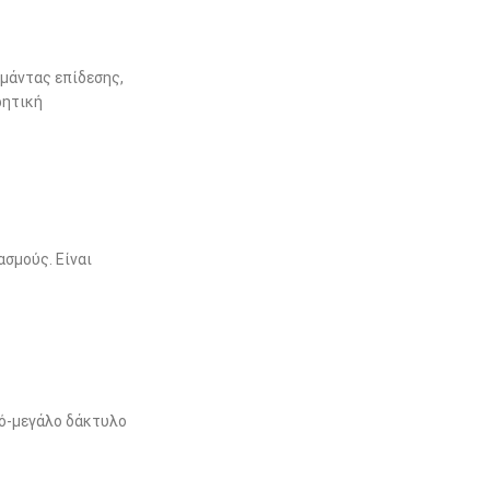
μάντας επίδεσης,
ρητική
σμούς. Είναι
σό-μεγάλο δάκτυλο