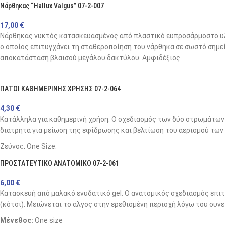
Νάρθηκας “Hallux Valgus” 07-2-007
17,00
€
Νάρθηκας νυκτός κατασκευασμένος από πλαστικό ευπροσάρμοστο υλ
ο οποίος επιτυγχάνει τη σταθεροποίηση του νάρθηκα σε σωστό σημεί
αποκατάσταση βλαισού μεγάλου δακτύλου. Αμφιδέξιος.
Συσκευασία:
Ζεύγος
ΠΑΤΟΙ ΚΑΘΗΜΕΡΙΝΗΣ ΧΡΗΣΗΣ 07-2-064
Προδιαγραφές
4,30
€
Size
small
Κατάλληλα για καθημερινή χρήση. Ο σχεδιασμός των δύο στρωμάτων 
διάτρητα για μείωση της εφίδρωσης και βελτίωση του αερισμού των 
Shoe size
34-36
Ζεύγος, One Size.
ΠΡΟΣΤΑΤΕΥΤΙΚΟ ΑΝΑΤΟΜΙΚΟ 07-2-061
6,00
€
Κατασκευή από μαλακό ενυδατικό gel. Ο ανατομικός σχεδιασμός επι
(κότσι). Μειώνεται το άλγος στην ερεθισμένη περιοχή λόγω του συν
Μέγεθος:
One size