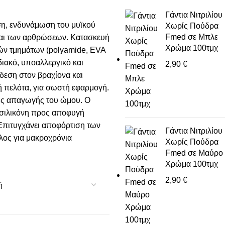
Γάντια Νιτριλίου
ση, ενδυνάμωση του μυϊκού
Χωρίς Πούδρα
Fmed σε Μπλε
και των αρθρώσεων. Κατασκευή
Χρώμα 100τμχ
ιών τμημάτων (polyamide, EVA
διακό, υποαλλεργικό και
2,90
€
ίδεση στον βραχίονα και
ή πελότα, για σωστή εφαρμογή.
ης απαγωγής του ώμου. Ο
ε σιλικόνη προς αποφυγή
 Επιτυγχάνει αποφόρτιση των
Γάντια Νιτριλίου
λος για μακροχρόνια
Χωρίς Πούδρα
Fmed σε Μαύρο
Χρώμα 100τμχ
2,90
€