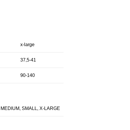
x-large
37,5-41
90-140
,
MEDIUM
,
SMALL
,
X-LARGE