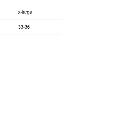
x-large
33-36