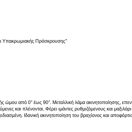
ο Υπακρωμιακής Πρόσκρουσης”
ής ώμου από 0° έως 90°. Μεταλλική λάμα ακινητοποίησης, επε
ύμενες και πλένονται. Φέρει ιμάντες ρυθμιζόμενoυς και μαξιλάρ
χεδιασμένη. Ιδανική ακινητοποίηση του βραχίονος και αποφόρτι