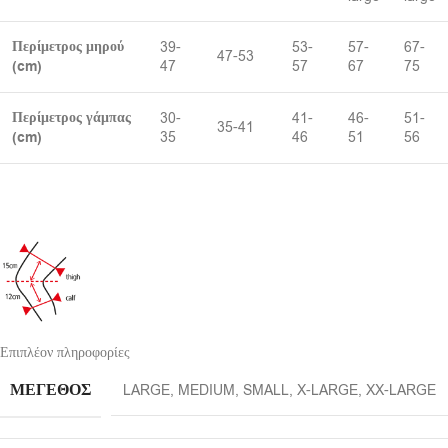
Περίμετρος μηρού
39-
53-
57-
67-
47-53
(cm)
47
57
67
75
Περίμετρος γάμπας
30-
41-
46-
51-
35-41
(cm)
35
46
51
56
Επιπλέον πληροφορίες
ΜΈΓΕΘΟΣ
LARGE
,
MEDIUM
,
SMALL
,
X-LARGE
,
XX-LARGE