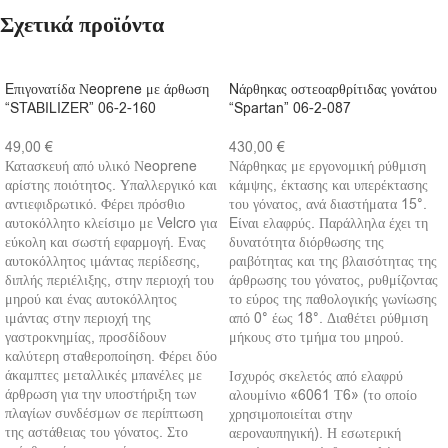
Σχετικά προϊόντα
Eπιγονατίδα Νeoprene με άρθωση
Nάρθηκας οστεοαρθρίτιδας γονάτου
“STABILIZER” 06-2-160
“Spartan” 06-2-087
49,00
€
430,00
€
Κατασκευή από υλικό Νeoprene
Νάρθηκας με εργονομική ρύθμιση
αρίστης ποιότητoς. Υπαλλεργικό και
κάμψης, έκτασης και υπερέκτασης
αντιεφιδρωτικό. Φέρει πρόσθιο
του γόνατος, ανά διαστήματα 15°.
αυτοκόλλητο κλείσιμο με Velcro για
Eίναι ελαφρύς. Παράλληλα έχει τη
εύκολη και σωστή εφαρμογή. Ενας
δυνατότητα διόρθωσης της
αυτοκόλλητος ιμάντας περίδεσης,
ραιβότητας και της βλαισότητας της
διπλής περιέλιξης, στην περιοχή του
άρθρωσης του γόνατος, ρυθμίζοντας
μηρού και ένας αυτοκόλλητος
το εύρος της παθολογικής γωνίωσης
ιμάντας στην περιοχή της
από 0° έως 18°. Διαθέτει ρύθμιση
γαστροκνημίας, προσδίδουν
μήκους στο τμήμα του μηρού.
καλύτερη σταθεροποίηση. Φέρει δύο
άκαμπτες μεταλλικές μπανέλες με
Ισχυρός σκελετός από ελαφρύ
άρθρωση για την υποστήριξη των
αλουμίνιο «6061 Τ6» (το οποίο
πλαγίων συνδέσμων σε περίπτωση
χρησιμοποιείται στην
της αστάθειας του γόνατος. Στο
αεροναυπηγική). Η εσωτερική