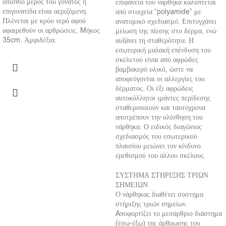
οπίσθιο μέρος του γόνατος η
επιφάνεια του νάρθηκα καλύπτεται
επιγονατίδα είναι αεριζόμενη.
από στοιχεία “polyamide” με
Πλένεται με κρύο νερό αφού
ανατομικό σχεδιασμό. Επιτυγχάνει
αφαιρεθούν οι αρθρώσεις. Mήκος
μείωση της πίεσης στο δέρμα, ενώ
35cm. Αμφιδέξια.
αυξάνει τη σταθερότητα. Η
εσωτερική μαλακή επένδυση του
σκελετού είναι από αφρώδες
βαμβακερό υλικό, ώστε να
αποφεύγονται οι αλλεργίες του
δέρματος. Οι έξι αφρώδεις
αυτοκόλλητοι ιμάντες περίδεσης
σταθεροποιούν και ταυτόχρονα
αποτρέπουν την ολίσθηση του
νάρθηκα. Ο ειδικός διαγώνιος
σχεδιασμός του εσωτερικού
πλαισίου μειώνει τον κίνδυνο
ερεθισμού του άλλου σκέλους.
ΣΥΣΤΗΜΑ ΣΤΗΡΙΞΗΣ ΤΡΙΩΝ
ΣΗΜΕΙΩΝ
Ο νάρθηκας διαθέτει σύστημα
στήριξης τριών σημείων.
Aποφορτίζει το μεσάρθριο διάστημα
(έσω-έξω) της άρθρωσης του