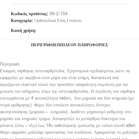
Κωδικός προϊόντος:
06-2-154
Κατηγορία:
Ορθοπεδικά Είδη Γονάτου
Κοινή χρήση:
ΠΕΡΙΓΡΑΦΉ
ΕΠΙΠΛΈΟΝ ΠΛΗΡΟΦΟΡΊΕΣ
Περιγραφή
Ελαφρύς νάρθηκας οστεοαρθρίτιδας. Εργονομικά σχεδιασμένος ώστε να
εφαρμόζει με ακρίβεια στον μηρό και στην κνήμη. Κατασκευή από
αεριζόμενο ελαστικό υλικό που προσδίδει απαραίτητη συμπίεση για την
μείωση του οιδήματος λόγω της οστεοαρθρίτιδας. Η περίδεση του νάρθηκα
επιτυγχάνεται με 4 αυτοκόλλητα velcrο,
δύο μηριαία και δύο κνημιαία (με
σειρά αρίθμησης). Φέρει δύο επιπλέον αυτοκόλλητες δέστρες
ακινητοποίησης (μηριαία –
κνημιαία). Διαθέτει μηχανισμό ρύθμισης στο
μηριαίο και κνημιαίο τμήμα. Αποφορτίζει το μεσάρθριο διάστημα του
γόνατος (έσω – έξω) έως 18ο παθολογικής γωνίωσης με ειδικό κλειδί allen.
Φέρει αφρώδες μαξιλάρι προστασίας του κονδύλου. Αφαιρώντας το μαξιλάρι