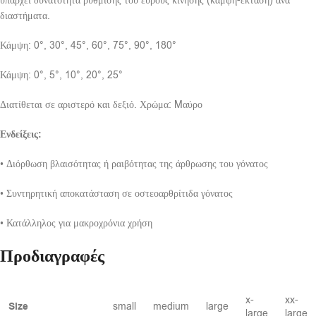
υπάρχει δυνατότητα ρύθμισης του εύρους κίνησης (κάμψη-έκταση) ανά
διαστήματα.
Κάμψη: 0°, 30°, 45°, 60°, 75°, 90°, 180°
Κάμψη: 0°, 5°, 10°, 20°, 25°
Διατίθεται σε αριστερό και δεξιό. Χρώμα: Mαύρο
Ενδείξεις:
• Διόρθωση βλαισότητας ή ραιβότητας της άρθρωσης του γόνατος
• Συντηρητική αποκατάσταση σε οστεοαρθρίτιδα γόνατος
• Κατάλληλος για μακροχρόνια χρήση
Προδιαγραφές
x-
xx-
Size
small
medium
large
large
large