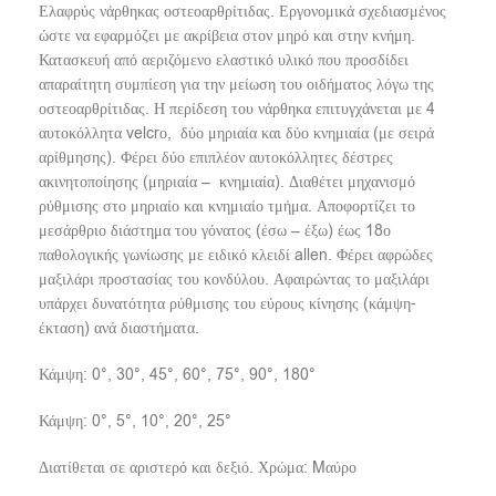
Ελαφρύς νάρθηκας οστεοαρθρίτιδας. Εργονομικά σχεδιασμένος
ώστε να εφαρμόζει με ακρίβεια στον μηρό και στην κνήμη.
Κατασκευή από αεριζόμενο ελαστικό υλικό που προσδίδει
απαραίτητη συμπίεση για την μείωση του οιδήματος λόγω της
οστεοαρθρίτιδας. Η περίδεση του νάρθηκα επιτυγχάνεται με 4
αυτοκόλλητα velcrο,
δύο μηριαία και δύο κνημιαία (με σειρά
αρίθμησης). Φέρει δύο επιπλέον αυτοκόλλητες δέστρες
ακινητοποίησης (μηριαία –
κνημιαία). Διαθέτει μηχανισμό
ρύθμισης στο μηριαίο και κνημιαίο τμήμα. Αποφορτίζει το
μεσάρθριο διάστημα του γόνατος (έσω – έξω) έως 18ο
παθολογικής γωνίωσης με ειδικό κλειδί allen. Φέρει αφρώδες
μαξιλάρι προστασίας του κονδύλου. Αφαιρώντας το μαξιλάρι
υπάρχει δυνατότητα ρύθμισης του εύρους κίνησης (κάμψη-
έκταση) ανά διαστήματα.
Κάμψη: 0°, 30°, 45°, 60°, 75°, 90°, 180°
Κάμψη: 0°, 5°, 10°, 20°, 25°
Διατίθεται σε αριστερό και δεξιό. Χρώμα: Mαύρο