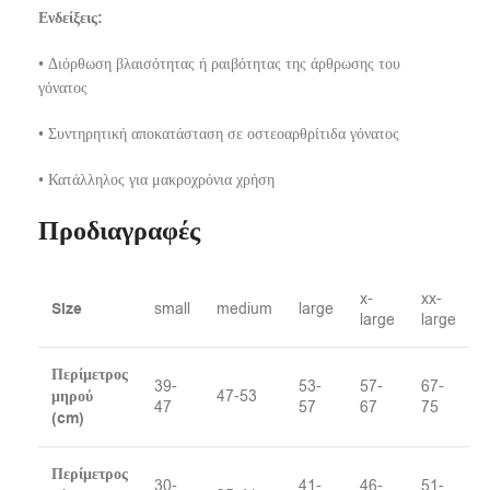
Ενδείξεις:
• Διόρθωση βλαισότητας ή ραιβότητας της άρθρωσης του
γόνατος
• Συντηρητική αποκατάσταση σε οστεοαρθρίτιδα γόνατος
• Κατάλληλος για μακροχρόνια χρήση
Προδιαγραφές
x-
xx-
Size
small
medium
large
large
large
Περίμετρος
39-
53-
57-
67-
μηρού
47-53
47
57
67
75
(cm)
Περίμετρος
30-
41-
46-
51-