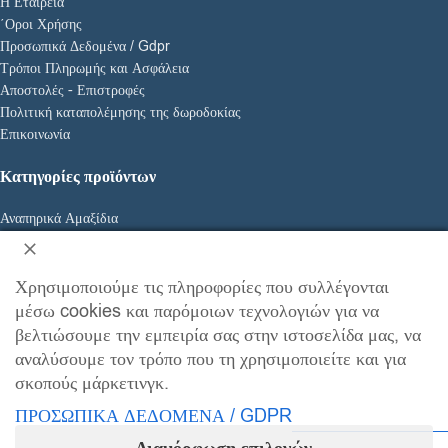
Η Εταιρεία
΄Οροι Χρήσης
Προσωπικά Δεδομένα / Gdpr
Τρόποι Πληρωμής και Ασφάλεια
Αποστολές - Επιστροφές
Πολιτική καταπολέμησης της δωροδοκίας
Επικοινωνία
Κατηγορίες προϊόντων
Αναπηρικά Αμαξίδια
Είδη Αποκατάστασης
Ειδική Διατροφή
Ιατρικά Είδη
Χρησιμοποιούμε τις πληροφορίες που συλλέγονται
Κατ' οίκον Νοσηλεία
μέσω cookies και παρόμοιων τεχνολογιών για να
Ορθοπεδικά Είδη
βελτιώσουμε την εμπειρία σας στην ιστοσελίδα μας, να
Προϊόντα ακράτειας
αναλύσουμε τον τρόπο που τη χρησιμοποιείτε και για
Covid-19
σκοπούς μάρκετινγκ.
FMED.GR
2026 CREATED BY
NINJANET
\
ΜΑΥΡΗ ΖΩΝΗ ΣΤΗΝ ΔΙΑΔΙΚΤΥΑΚΗ ΣΑΣ
ΠΡΟΣΩΠΙΚΑ ΔΕΔΟΜΕΝΑ / GDPR
ΠΑΡΟΥΣΙΑ.