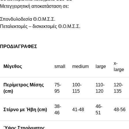
Μετεγχειρητική αποκατάσταση σε:
Σπονδυλοδεσία Θ.Ο.Μ.Σ.Σ.
Πεταλεκτομές – δισκεκτομές Θ.Ο.Μ.Σ.Σ.
ΠΡΟΔΙΑΓΡΑΦΕΣ
x-
Μέγεθος
small
medium
large
large
Περίμετρος Μέσης
75-
100-
110-
120-
(cm)
95
115
120
135
38-
46-
Στέρνο με Ήβη (cm)
41-48
48-56
46
51
Ύψος Στηρίγματος