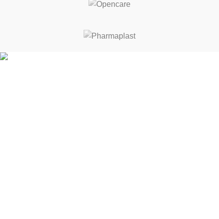
ΚΑΛΕΣ ΔΙΑΚΟΠΕΣ! ΑΠΟ 17 ΕΩΣ 21 ΑΥΓΟΥΣΤΟΥ ΘΑ
ΕΙΜΑΣΤΕ ΚΛΕΙΣΤΑ
Κρήτης 3-5, Σταυρούπολη 564 30
Θεσσαλονίκη, Ελλάδα
Τηλ.:
231 065 5045
Email: fmed.gr@gmail.com