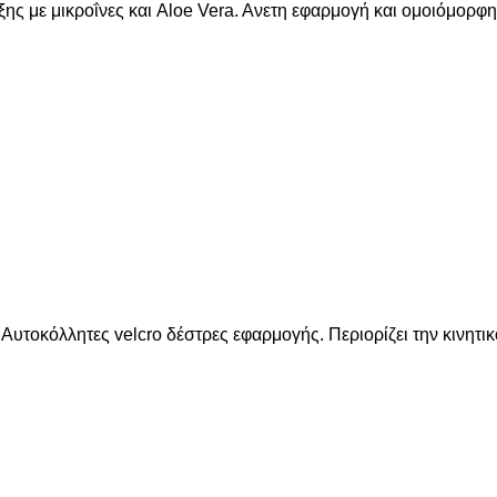
ς με μικροΐνες και Aloe Vera. Aνετη εφαρμογή και ομοιόμορφη
Αυτοκόλλητες velcro δέστρες εφαρμογής. Περιορίζει την κινητικό