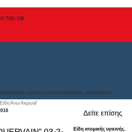
Ω ΤΩΝ 15€
ΙΑΓΝΩΣΤΙΚΈΣ ΣΥΣΚΕΥΈΣ
ΙΑΤΡΙΚΉ ΑΙΣΘΗΤΙΚΉ – ΚΑΛΛΥΝΤΙΚΆ
 Είδη Άνω Άκρων
/
-016
Δείτε επίσης
Είδη ατομικής υγιεινής.
 QUERVAIN” 03-2-