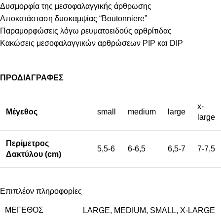
Δυσμορφία της μεσοφαλαγγικής άρθρωσης
Αποκατάσταση δυσκαμψίας “Boutonniere”
Παραμορφώσεις λόγω ρευματοειδούς αρθρίτιδας
Κακώσεις μεσοφαλαγγικών αρθρώσεων PIP και DIP
ΠΡΟΔΙΑΓΡΑΦΕΣ
x-
Μέγεθος
small
medium
large
large
Περίμετρος
5,5-6
6-6,5
6,5-7
7-7,5
Δακτύλου (cm)
Επιπλέον πληροφορίες
ΜΈΓΕΘΟΣ
LARGE
,
MEDIUM
,
SMALL
,
X-LARGE