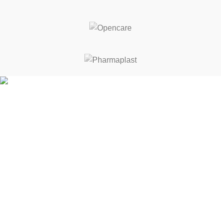
ΚΑΛΕΣ ΔΙΑΚΟΠΕΣ! ΑΠΟ 17 ΕΩΣ 21 ΑΥΓΟΥΣΤΟΥ ΘΑ
ΕΙΜΑΣΤΕ ΚΛΕΙΣΤΑ
Κρήτης 3-5, Σταυρούπολη 564 30
Θεσσαλονίκη, Ελλάδα
Τηλ.:
231 065 5045
Email: fmed.gr@gmail.com