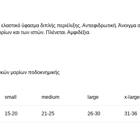
αστικό ύφασμα διπλής περιέλιξης. Αντιεφιδρωτική. Άνοιγμα στ
ίων και των ιστών. Πλένεται. Αμφιδέξια.
ακών μορίων ποδοκνημικής
small
medium
large
x-large
15-20
21-25
26-30
31-36