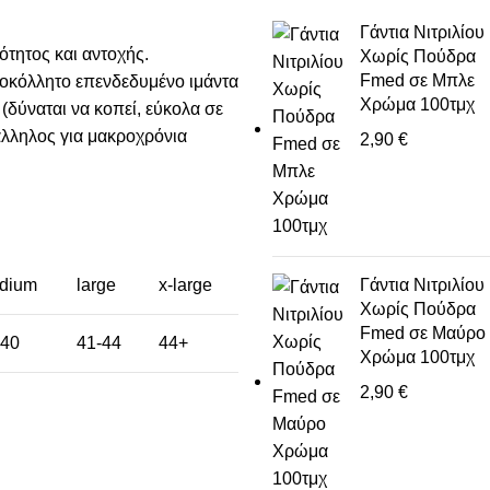
Γάντια Νιτριλίου
τητος και αντοχής.
Χωρίς Πούδρα
Fmed σε Μπλε
οκόλλητο επενδεδυμένο ιμάντα
Χρώμα 100τμχ
(δύναται να κοπεί, εύκολα σε
άλληλος για μακροχρόνια
2,90
€
dium
large
x-large
Γάντια Νιτριλίου
Χωρίς Πούδρα
Fmed σε Μαύρο
-40
41-44
44+
Χρώμα 100τμχ
2,90
€