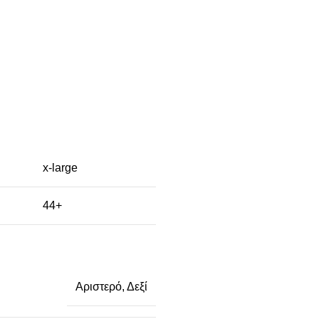
x-large
44+
Αριστερό
,
Δεξί