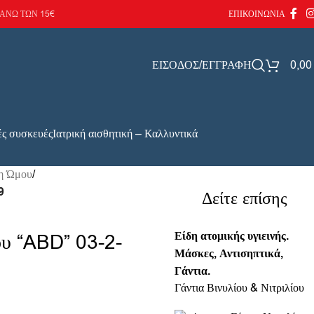
ΑΝΩ ΤΩΝ 15€
ΕΠΙΚΟΙΝΩΝΙΑ
ΕΙΣΟΔΟΣ/ΕΓΓΡΑΦΗ
0,0
ές συσκευές
Ιατρική αισθητική – Καλλυντικά
δη Ώμου
/
9
Δείτε επίσης
Είδη ατομικής υγιεινής.
υ “ABD” 03-2-
Μάσκες, Αντισηπτικά,
Γάντια.
Γάντια Βινυλίου & Νιτριλίου