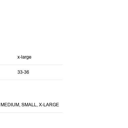
x-large
33-36
,
MEDIUM
,
SMALL
,
X-LARGE