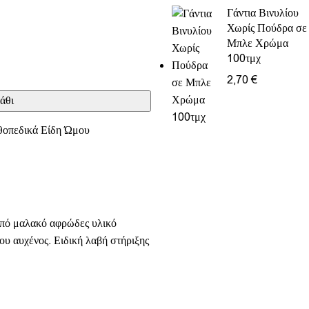
Γάντια Βινυλίου
Χωρίς Πούδρα σε
Μπλε Χρώμα
100τμχ
2,70
€
άθι
οπεδικά Είδη Ώμου
από μαλακό αφρώδες υλικό
του αυχένος. Ειδική λαβή στήριξης