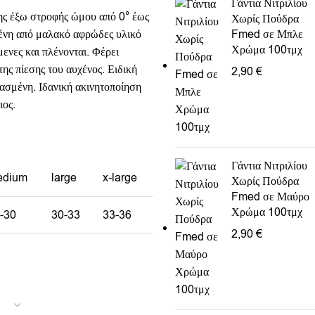
Γάντια Νιτριλίου
ης έξω στροφής ώμου από 0° έως
Χωρίς Πούδρα
μένη από μαλακό αφρώδες υλικό
Fmed σε Μπλε
Χρώμα 100τμχ
μενες και πλένονται. Φέρει
ης πίεσης του αυχένος. Ειδική
2,90
€
ιασμένη. Ιδανική ακινητοποίηση
ιος.
Γάντια Νιτριλίου
edium
large
x-large
Χωρίς Πούδρα
Fmed σε Μαύρο
Χρώμα 100τμχ
-30
30-33
33-36
2,90
€