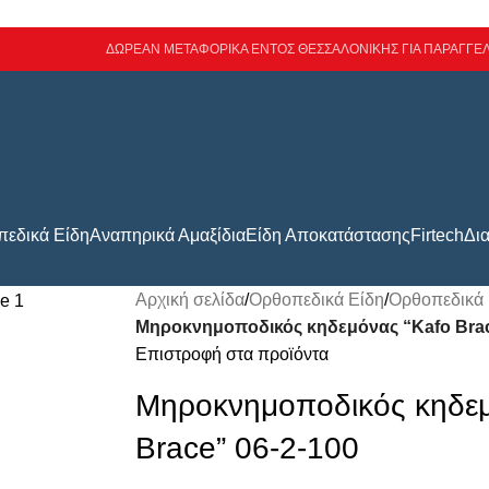
ΔΩΡΕΑΝ ΜΕΤΑΦΟΡΙΚΑ ΕΝΤΟΣ ΘΕΣΣΑΛΟΝΙΚΗΣ ΓΙΑ ΠΑΡΑΓΓΕΛ
εδικά Είδη
Αναπηρικά Αμαξίδια
Είδη Αποκατάστασης
Firtech
Δι
Αρχική σελίδα
/
Ορθοπεδικά Είδη
/
Ορθοπεδικά 
Μηροκνημοποδικός κηδεμόνας “Kafo Brac
Επιστροφή στα προϊόντα
Μηροκνημοποδικός κηδεμ
Brace” 06-2-100