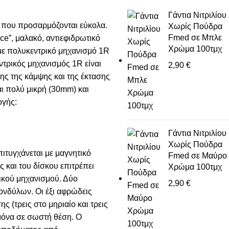
Γάντια Νιτριλίου
) που προσαρμόζονται εύκολα.
Χωρίς Πούδρα
Fmed σε Μπλε
e”, μαλακό, αντιεφιδρωτικό
Χρώμα 100τμχ
 με πολυκεντρικό μηχανισμό 1R
ντρικός μηχανισμός 1R είναι
2,90
€
ης της κάμψης και της έκτασης
αι πολύ μικρή (30mm) και
ογής:
Γάντια Νιτριλίου
Χωρίς Πούδρα
ιτυγχάνεται με μαγνητικό
Fmed σε Μαύρο
ς και του δίσκου επιτρέπει
Χρώμα 100τμχ
ικού μηχανισμού. Δύο
2,90
€
ονδύλων. Οι έξι αφρώδεις
ης (τρεις στο μηριαίο και τρεις
μόνα σε σωστή θέση. Ο