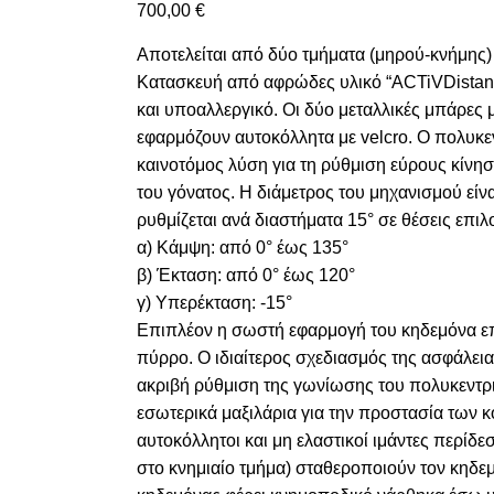
700,00
€
Αποτελείται από δύο τμήματα (μηρού-κνήμης
Κατασκευή από αφρώδες υλικό “ACTiVDistanc
και υποαλλεργικό. Οι δύο μεταλλικές μπάρες
εφαρμόζουν αυτοκόλλητα με velcro. Ο πολυκε
καινοτόμος λύση για τη ρύθμιση εύρους κίνησ
του γόνατος. Η διάμετρος του μηχανισμού είν
ρυθμίζεται ανά διαστήματα 15° σε θέσεις επιλ
α) Κάμψη: από 0° έως 135°
β) Έκταση: από 0° έως 120°
γ) Υπερέκταση: -15°
Επιπλέον η σωστή εφαρμογή του κηδεμόνα επ
πύρρο. Ο ιδιαίτερος σχεδιασμός της ασφάλεια
ακριβή ρύθμιση της γωνίωσης του πολυκεντρ
εσωτερικά μαξιλάρια για την προστασία των κ
αυτοκόλλητοι και μη ελαστικοί ιμάντες περίδεσ
στο κνημιαίο τμήμα) σταθεροποιούν τον κηδε