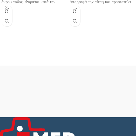
άκρου ποδός. Φοριέται κατά την
Απορροφά την πίεση και προστατεύει
διάρκεια της ημέρα μέσα από υπόδημα.
από την τριβή. Ανακουφίζει τον πόνο
Αποτρέπει σε μεγάλο βαθμό την
που προκαλείται από τενοντίτιδα,
περαιτέρω βλαισότητα στο μεγάλο
θυλακίτιδα και τραυματισμούς του
δάχτυλο, ασκώντας έλξη πάνω του.
αχιλλείου τένοντα. Προλαμβάνει τη
δημιουργία εκδορών που προκαλούνται
Ενδείξεις:
από τη συχνή χρήση αθλητικών
• Αρχικό στάδιο βλαισότητας του
υποδημάτων. Το επίθεμα ενυδατώνει το
μεγάλου δαχτύλου άκρου ποδός
δέρμα. Πλένεται.
(HALUX VALGUS)
Συσκευασία: Τεμάχιο
Μέγεθος: One size