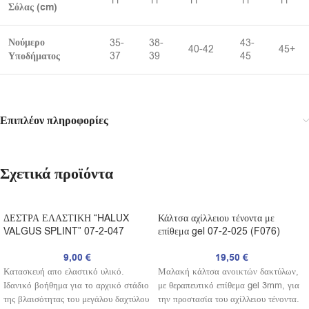
11
11
11
11
11
Σόλας (cm)
Νούμερο
35-
38-
43-
40-42
45+
Υποδήματος
37
39
45
Επιπλέον πληροφορίες
Σχετικά προϊόντα
ΔΕΣΤΡΑ ΕΛΑΣΤΙΚΗ “HALUX
Κάλτσα αχίλλειου τένοντα με
VALGUS SPLINT” 07-2-047
επίθεμα gel 07-2-025 (F076)
9,00
€
19,50
€
Κατασκευή απο ελαστικό υλικό.
Μαλακή κάλτσα ανοικτών δακτύλων,
Ιδανικό βοήθημα για το αρχικό στάδιο
με θεραπευτικό επίθεμα gel 3mm, για
της βλαισότητας του μεγάλου δαχτύλου
την προστασία του αχίλλειου τένοντα.