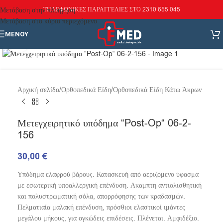
Μετάβαση στην πλοήγηση
ΤΗΛΕΦΩΝΙΚΕΣ ΠΑΡΑΓΓΕΛΙΕΣ ΣΤΟ 2310 655 045
Μετάβαση στο κύριο περιεχόμενο
ΜΕΝΟΎ
Κάντε κλικ για μεγέθυνση
Αρχική σελίδα
/
Ορθοπεδικά Είδη
/
Ορθοπεδικά Είδη Κάτω Άκρων
Μετεγχειρητικό υπόδημα “Post-Op“ 06-2-
156
30,00
€
Υπόδημα ελαφρού βάρους. Κατασκευή από αεριζόμενο ύφασμα
με εσωτερική υποαλλεργική επένδυση. Ακαμπτη αντιολισθητική
και πολυστρωματική σόλα, απορρόφησης των κραδασμών.
Πελματιαία μαλακή επένδυση, πρόσθιοι ελαστικοί ιμάντες
μεγάλου μήκους, για ογκώδεις επιδέσεις. Πλένεται. Αμφιδέξιο.