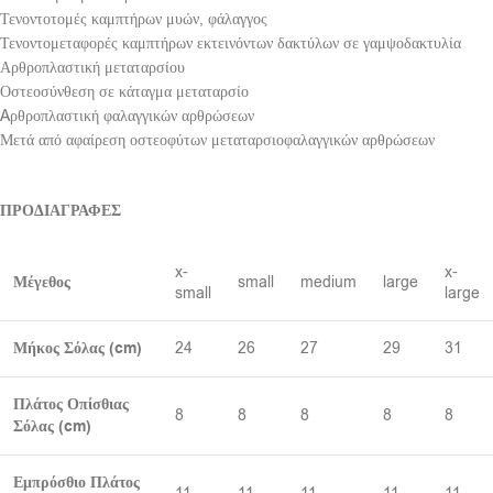
Τενοντοτομές καμπτήρων μυών, φάλαγγος
Τενοντομεταφορές καμπτήρων εκτεινόντων δακτύλων σε γαμψοδακτυλία
Αρθροπλαστική μεταταρσίου
Οστεοσύνθεση σε κάταγμα μεταταρσίο
Aρθροπλαστική φαλαγγικών αρθρώσεων
Μετά από αφαίρεση οστεοφύτων μεταταρσιοφαλαγγικών αρθρώσεων
ΠΡΟΔΙΑΓΡΑΦΕΣ
x-
x-
Μέγεθος
small
medium
large
small
large
Μήκος Σόλας (cm)
24
26
27
29
31
Πλάτος Οπίσθιας
8
8
8
8
8
Σόλας (cm)
Εμπρόσθιο Πλάτος