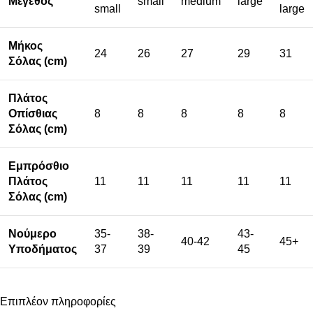
Μέγεθος
small
medium
large
small
large
Μήκος
24
26
27
29
31
Σόλας (cm)
Πλάτος
Οπίσθιας
8
8
8
8
8
Σόλας (cm)
Εμπρόσθιο
Πλάτος
11
11
11
11
11
Σόλας (cm)
Νούμερο
35-
38-
43-
40-42
45+
Υποδήματος
37
39
45
Επιπλέον πληροφορίες