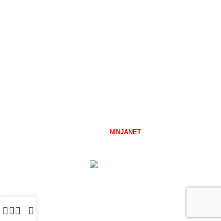
Κατηγορίες προϊόντων
Αναπηρικά Αμαξίδια
Είδη Αποκατάστασης
Ειδική Διατροφή
Ιατρικά Είδη
Κατ' οίκον Νοσηλεία
Ορθοπεδικά Είδη
Προϊόντα ακράτειας
Covid-19
FMED.GR
2026 CREATED BY
NINJANET
\
ΜΑΥΡΗ ΖΩΝΗ ΣΤΗΝ
ΔΙΑΔΙΚΤΥΑΚΗ ΣΑΣ ΠΑΡΟΥΣΙΑ.