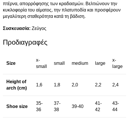
πτέρνα, απορρόφησης των κραδασμών. Βελτιώνουν την
κυκλοφορία του αίματος, την πλατυποδία και προσφέρουν
μεγαλύτερη σταθερότητα κατά τη βάδιση.
Συσκευασία:
Ζεύγος
Προδιαγραφές
x-
x-
Size
small
medium
large
small
large
Height of
1,6
1,8
2,0
2,2
2,4
arch (cm)
35-
37-
41-
43-
Shoe size
39-40
36
38
42
44