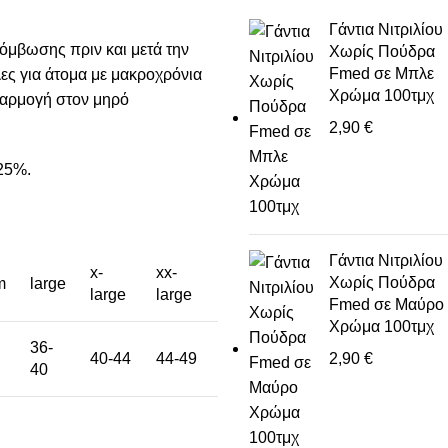
Γάντια Νιτριλίου
ρόμβωσης πριν και μετά την
Χωρίς Πούδρα
Fmed σε Μπλε
ες για άτομα με μακροχρόνια
Χρώμα 100τμχ
φαρμογή στον μηρό
.
2,90
€
25%.
Γάντια Νιτριλίου
x-
xx-
Χωρίς Πούδρα
m
large
large
large
Fmed σε Μαύρο
Χρώμα 100τμχ
36-
40-44
44-49
2,90
€
40