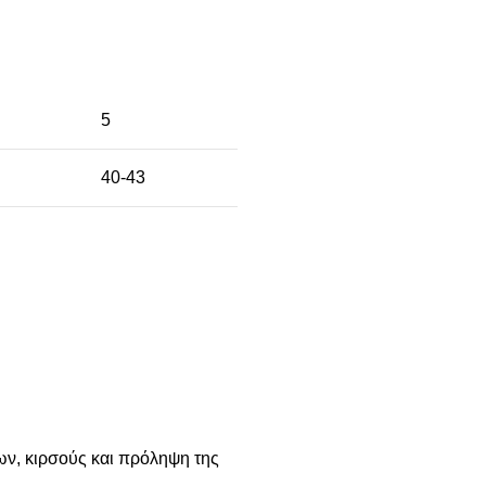
5
40-43
ων, κιρσούς και πρόληψη της