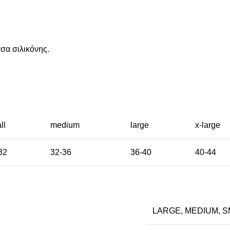
σα σιλικόνης.
ll
medium
large
x-large
32
32-36
36-40
40-44
LARGE
,
MEDIUM
,
S