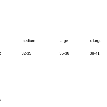
l
medium
large
x-large
2
32-35
35-38
38-41
8