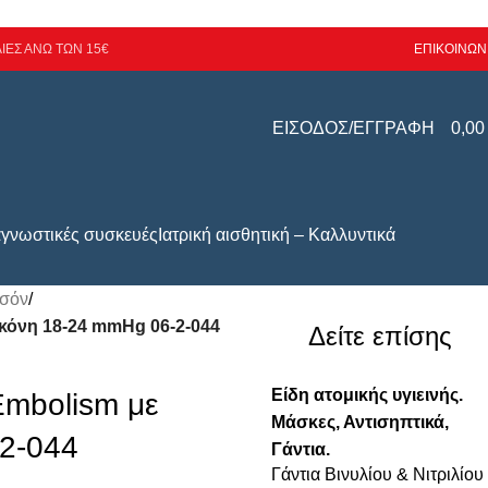
ΙΕΣ ΑΝΩ ΤΩΝ 15€
ΕΠΙΚΟΙΝΩΝ
ΕΙΣΟΔΟΣ/ΕΓΓΡΑΦΗ
0,0
αγνωστικές συσκευές
Ιατρική αισθητική – Καλλυντικά
λσόν
/
ικόνη 18-24 mmHg 06-2-044
Δείτε επίσης
Είδη ατομικής υγιεινής.
Embolism με
Μάσκες, Αντισηπτικά,
-2-044
Γάντια.
Γάντια Βινυλίου & Νιτριλίου