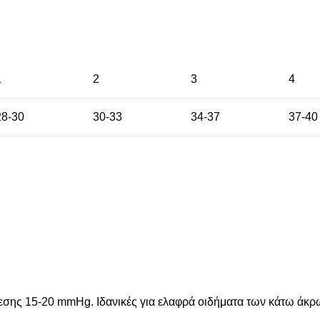
1
2
3
4
28-30
30-33
34-37
37-40
εσης 15-20 mmHg. Ιδανικές για ελαφρά οιδήματα των κάτω άκρ