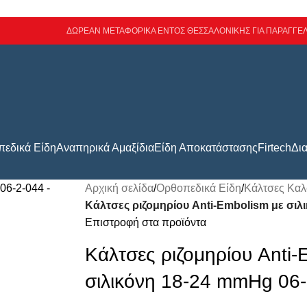
ΔΩΡΕΑΝ ΜΕΤΑΦΟΡΙΚΑ ΕΝΤΟΣ ΘΕΣΣΑΛΟΝΙΚΗΣ ΓΙΑ ΠΑΡΑΓΓΕΛ
εδικά Είδη
Αναπηρικά Αμαξίδια
Είδη Αποκατάστασης
Firtech
Δι
Αρχική σελίδα
/
Ορθοπεδικά Είδη
/
Κάλτσες Κα
Κάλτσες ριζομηρίου Anti-Embolism με σιλ
Επιστροφή στα προϊόντα
Κάλτσες ριζομηρίου Anti-
σιλικόνη 18-24 mmHg 06