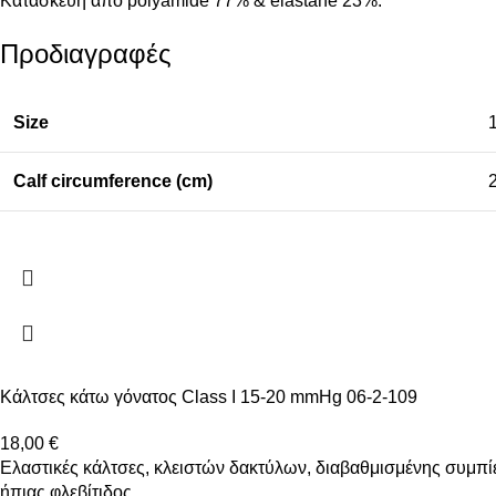
Κατασκευή από polyamide 77% & elastane 23%.
Προδιαγραφές
Size
Calf circumference (cm)
Κάλτσες κάτω γόνατος Class I 15-20 mmHg 06-2-109
18,00
€
Ελαστικές κάλτσες, κλειστών δακτύλων, διαβαθμισμένης συμπί
ήπιας φλεβίτιδος.