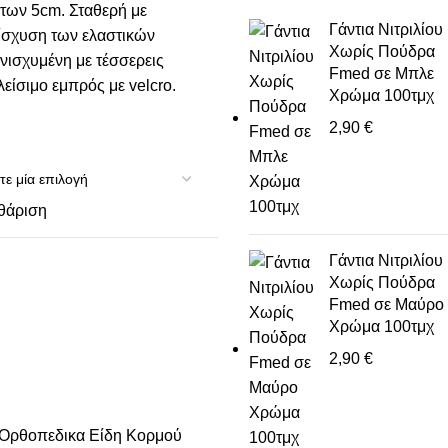
των 5cm. Σταθερή με
Γάντια Νιτριλίου
νίσχυση των ελαστικών
Χωρίς Πούδρα
νισχυμένη με τέσσερεις
Fmed σε Μπλε
είσιμο εμπρός με velcro.
Χρώμα 100τμχ
2,90
€
θάριση
Γάντια Νιτριλίου
Χωρίς Πούδρα
Fmed σε Μαύρο
Χρώμα 100τμχ
2,90
€
Ορθοπεδικα Είδη Κορμού