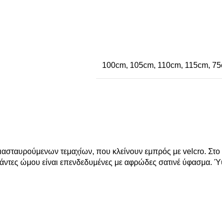
100cm
,
105cm
,
110cm
,
115cm
,
75
σταυρούμενων τεμαχίων, που κλείνουν εμπρός με velcro. Στο ο
 τιράντες ώμου είναι επενδεδυμένες με αφρώδες σατινέ ύφασμα.