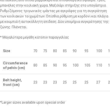
μπανέλες στην κοιλιακή χώρα. Μαξιλάρι στήριξης στο υπογάστριο.
Ρυθμιζόμενος τριγωνικός ιμάντας με αγκράφες για τη συγκράτηση
των κοιλιακών τοιχωμάτων. Οπίσθια ρύθμιση με κορδόνι και πλάγια
με κουμπιά ή αυτοκόλλητη επίδεση. Δύο υπομήρια συγκράτησης της
ζώνης. Πλένεται.
* Μεγαλύτερα μεγέθη κατόπιν παραγγελίας
Size
70
75
80
85
90
95
100
1
Circumference
80
85
90
95
100
105
110
1
of pelvis (cm)
Belt height,
23
23
23
25
25
25
27
2
front (cm)
*Larger sizes available upon special order