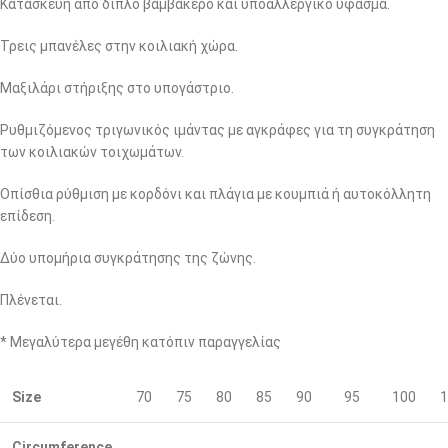
Κατασκευή από διπλό βαμβακερό και υποαλλεργικό ύφασμα.
Τρεις μπανέλες στην κοιλιακή χώρα.
Μαξιλάρι στήριξης στο υπογάστριο.
Ρυθμιζόμενος τριγωνικός ιμάντας με αγκράφες για τη συγκράτηση
των κοιλιακών τοιχωμάτων.
Οπίσθια ρύθμιση με κορδόνι και πλάγια με κουμπιά ή αυτοκόλλητη
επίδεση.
Δύο υπομήρια συγκράτησης της ζώνης.
Πλένεται.
* Μεγαλύτερα μεγέθη κατόπιν παραγγελίας
Size
70
75
80
85
90
95
100
1
Circumference