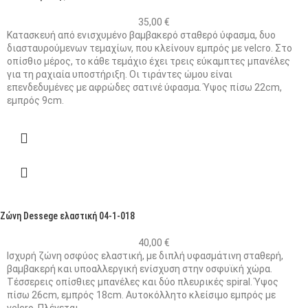
35,00
€
Κατασκευή από ενισχυμένο βαμβακερό σταθερό ύφασμα, δυο
διασταυρούμενων τεμαχίων, που κλείνουν εμπρός με velcro. Στο
οπίσθιο μέρος, το κάθε τεμάχιο έχει τρεις εύκαμπτες μπανέλες
για τη ραχιαία υποστήριξη. Οι τιράντες ώμου είναι
επενδεδυμένες με αφρώδες σατινέ ύφασμα. Ύψος πίσω 22cm,
εμπρός 9cm.
Ζώνη Dessege ελαστική 04-1-018
40,00
€
Ισχυρή ζώνη οσφύος ελαστική, με διπλή υφασμάτινη σταθερή,
βαμβακερή και υποαλλεργική ενίσχυση στην οσφυϊκή χώρα.
Τέσσερεις οπίσθιες μπανέλες και δύο πλευρικές spiral. Ύψος
πίσω 26cm, εμπρός 18cm. Αυτοκόλλητο κλείσιμο εμπρός με
velcro. Πλένεται.