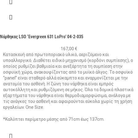
Νάρθηκας LSO ‘Evergreen 631 LoPro’ 04-2-035
167,00
€
Κατασκευή από πρωτοποριακό υλικό, αεριζόμενο και
υποαλλεργικό. Διαθέτει ειδικό μηχανισμό (κορδόνι συμπίεσης), ο
οποίος ρυθμίζει βαθμιαία και ανεξάρτητα τη συμπίεση στην
οσφυϊκή χώρα, ανακουφίζοντας από το μυϊκό άλγος. Το οσφυϊκό
“panel” είναι σταθερό αλλά εύκαμπτο και εναρμονίζεται με την
ανατομία του ασθενή. Η ζώνη του νάρθηκα είναι εμπρός
αυτοκόλλητη και ρυθμιζόμενη σε μήκος. Όλα τα δομικά πλαστικά
εξαρτήματα του νάρθηκα είναι θερμοδιαμορφώσιμα, ανάλογα με
τις ανάγκες του ασθενή και αφαιρούνται εύκολα χωρίς τη χρήση
εργαλείων. One Size.
*Καλύπτει περίμετρο μέσης από 71cm έως 137cm.