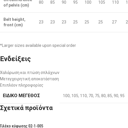
80
85
90
95
100
105
110
1
of pelvis (cm)
Belt height,
23
23
23
25
25
25
27
2
front (cm)
*Larger sizes available upon special order
Ενδείξεις
Χαλάρωση και πτώση σπλάχνων
Μετεγχειρητική αποκατάσταση
Επιπλέον πληροφορίες
ΕΙΔΙΚΌ ΜΈΓΕΘΟΣ
100
,
105
,
110
,
70
,
75
,
80
,
85
,
90
,
95
Σχετικά προϊόντα
Γιλέκο κύφωσης 02-1-005