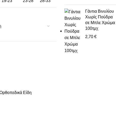
19-23
23-28
28-33
Γάντια Βινυλίου
Χωρίς Πούδρα
σε Μπλε Χρώμα
100τμχ
2,70
€
Ορθοπεδικά Είδη