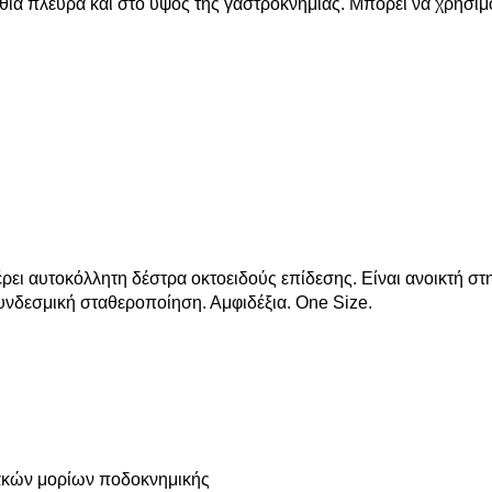
σθια πλευρά και στο ύψος της γαστροκνημίας. Μπορεί να χρησιμ
ρει αυτοκόλλητη δέστρα οκτοειδούς επίδεσης. Είναι ανοικτή στη
υνδεσμική σταθεροποίηση. Αμφιδέξια. One Size.
ακών μορίων ποδοκνημικής