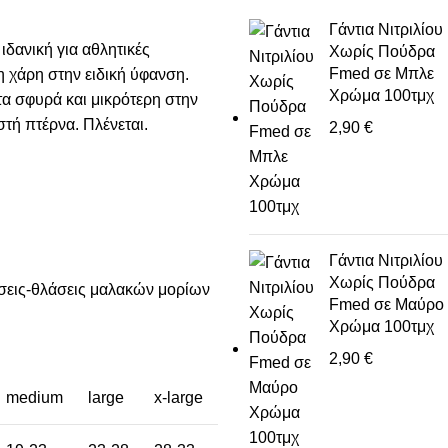
Γάντια Νιτριλίου
ιδανική για αθλητικές
Χωρίς Πούδρα
Fmed σε Μπλε
τη χάρη στην ειδική ύφανση.
Χρώμα 100τμχ
α σφυρά και μικρότερη στην
στή πτέρνα. Πλένεται.
2,90
€
Γάντια Νιτριλίου
Χωρίς Πούδρα
σεις-θλάσεις μαλακών μορίων
Fmed σε Μαύρο
Χρώμα 100τμχ
2,90
€
medium
large
x-large