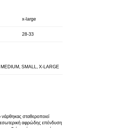
x-large
28-33
,
MEDIUM
,
SMALL
,
X-LARGE
ο νάρθηκας σταθεροποιεί
 Η εσωτερική αφρώδης επένδυση