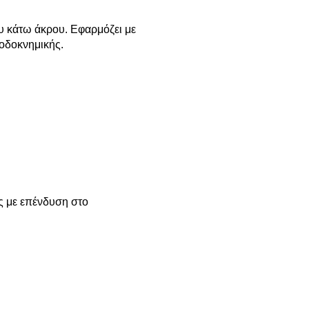
υ κάτω άκρου. Εφαρμόζει με
ποδοκνημικής.
ς με επένδυση στο