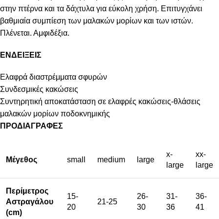
στην πτέρνα και τα δάχτυλα για εύκολη χρήση. Επιτυγχάνει
βαθμιαία συμπίεση των μαλακών μορίων και των ιστών.
Πλένεται. Αμφιδέξια.
ΕΝΔΕΙΞΕΙΣ
Ελαφρά διαστρέμματα σφυρών
Συνδεσμικές κακώσεις
Συντηρητική αποκατάσταση σε ελαφρές κακώσεις-θλάσεις
μαλακών μορίων ποδοκνημικής
ΠΡΟΔΙΑΓΡΑΦΕΣ
x-
xx-
Μέγεθος
small
medium
large
large
large
Περίμετρος
15-
26-
31-
36-
Αστραγάλου
21-25
20
30
36
41
(cm)