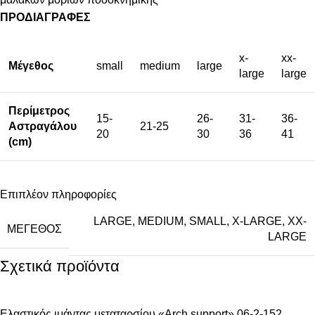
ΠΡΟΔΙΑΓΡΑΦΕΣ
x-
xx-
Μέγεθος
small
medium
large
large
large
Περίμετρος
15-
26-
31-
36-
Αστραγάλου
21-25
20
30
36
41
(cm)
Επιπλέον πληροφορίες
LARGE
,
MEDIUM
,
SMALL
,
X-LARGE
,
XX-
ΜΈΓΕΘΟΣ
LARGE
Σχετικά προϊόντα
Ελαστικός ιμάντας μεταταρσίου «Arch support» 06-2-152