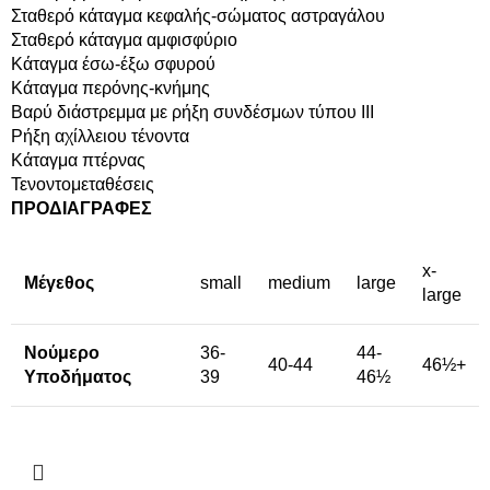
Σταθερό κάταγμα κεφαλής-σώματος αστραγάλου
Σταθερό κάταγμα αμφισφύριο
Κάταγμα έσω-έξω σφυρού
Κάταγμα περόνης-κνήμης
Βαρύ διάστρεμμα με ρήξη συνδέσμων τύπου ΙΙΙ
Ρήξη αχίλλειου τένοντα
Κάταγμα πτέρνας
Τενοντομεταθέσεις
ΠΡΟΔΙΑΓΡΑΦΕΣ
x-
Μέγεθος
small
medium
large
large
Νούμερο
36-
44-
40-44
46½+
Υποδήματος
39
46½