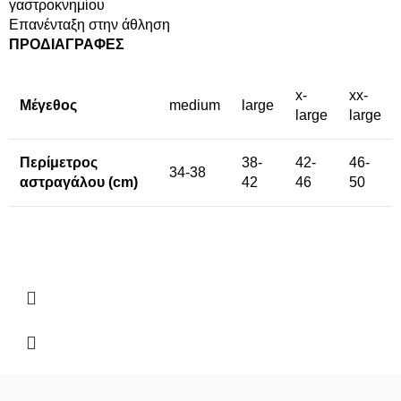
γαστροκνημίου
Επανένταξη στην άθληση
ΠΡΟΔΙΑΓΡΑΦΕΣ
x-
xx-
Μέγεθος
medium
large
large
large
Περίμετρος
38-
42-
46-
34-38
αστραγάλου (cm)
42
46
50