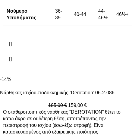
Νούμερο
36-
44-
40-44
46½+
Υποδήματος
39
46½
-14%
Νάρθηκας ισχίου-ποδοκνημικής ‘Derotation’ 06-2-086
185,00
€
159,00
€
Ο σταθεροποιητικός νάρθηκας “DEROTATION” θέτει το
κάτω άκρο σε ουδέτερη θέση, αποτρέποντας την
περιστροφή του ισχίου (έσω-έξω στροφή). Είναι
κατασκευασμένος από εξαιρετικής ποιότητος