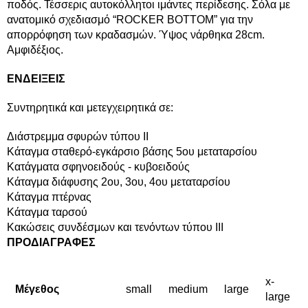
ποδός. Τέσσερις αυτοκόλλητοι ιμάντες περίδεσης. Σόλα με
ανατομικό σχεδιασμό “ROCKER BOTTOM” για την
απορρόφηση των κραδασμών. Ύψος νάρθηκα 28cm.
Αμφιδέξιος.
ΕΝΔΕΙΞΕΙΣ
Συντηρητικά και μετεγχειρητικά σε:
Διάστρεμμα σφυρών τύπου ΙΙ
Κάταγμα σταθερό-εγκάρσιο βάσης 5ου μεταταρσίου
Κατάγματα σφηνοειδούς - κυβοειδούς
Κάταγμα διάφυσης 2ου, 3ου, 4ου μεταταρσίου
Κάταγμα πτέρνας
Κάταγμα ταρσού
Κακώσεις συνδέσμων και τενόντων τύπου ΙΙΙ
ΠΡΟΔΙΑΓΡΑΦΕΣ
x-
Μέγεθος
small
medium
large
large