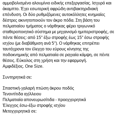
αμμοβολισμένο αλουμίνιο ειδικής επεξεργασίας. Ισχυρό και
άκαμπτο. Έχει εσωτερική αφρώδη αντιβακτηριδιακή
επένδυση. Οι δύο ρυθμιζόμενες αυτοκόλλητες κνημιαίες
δέστρες ακινητοποιούν τον άκρο πόδα. Στη βάση του
πελματιαίου τμήματος ο νάρθηκας φέρει τριγωνικό
σταθεροποιητικό σύστημα με μηχανισμό ημιπεριστροφής, σε
πέντε θέσεις: από 15° έξω στροφής έως 15° έσω στροφής
ισχίου (με διαβάθμιση ανά 5°). Ο νάρθηκας επιτρέπει
ταυτόχρονα τον έλεγχο του εύρους κίνησης της
ποδοκνημικής από πελματιαία σε ραχιαία κάμψη, σε πέντε
θέσεις. Εύκολος στη χρήση και την εφαρμογή.
Αμφιδέξιος. One Size.
Συντηρητικά σε:
Σπαστική-χαλαρή πτώση άκρου ποδός
Τενοντίτιδα αχίλλειου
Πελματιαία απονευρωσίτιδα - προεγχειρητικά
Έλεγχος έσω-έξω στροφής ισχίου
Μετεγχειρητικά σε: