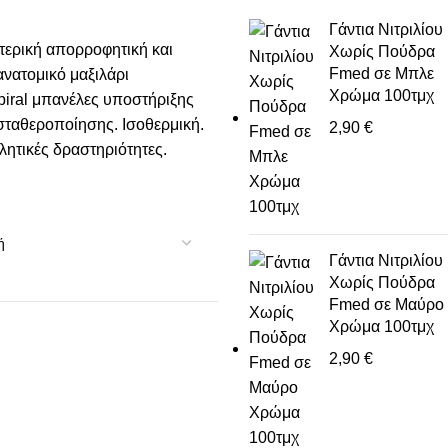
Γάντια Νιτριλίου
ερική απορροφητική και
Χωρίς Πούδρα
Fmed σε Μπλε
νατομικό μαξιλάρι
Χρώμα 100τμχ
piral μπανέλες υποστήριξης
 σταθεροποίησης. Ισοθερμική.
2,90
€
λητικές δραστηριότητες.
Γάντια Νιτριλίου
Χωρίς Πούδρα
Fmed σε Μαύρο
Χρώμα 100τμχ
2,90
€