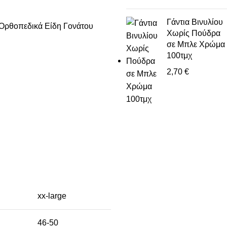
Γάντια Βινυλίου
Ορθοπεδικά Είδη Γονάτου
Χωρίς Πούδρα
σε Μπλε Χρώμα
100τμχ
2,70
€
xx-large
46-50