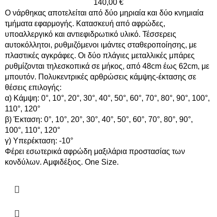
140,00
€
Ο νάρθηκας αποτελείται από δύο μηριαία και δύο κνημιαία
τμήματα εφαρμογής. Κατασκευή από αφρώδες,
υποαλλεργικό και αντιεφιδρωτικό υλικό. Τέσσερεις
αυτοκόλλητοι, ρυθμιζόμενοι ιμάντες σταθεροποίησης, με
πλαστικές αγκράφες. Οι δύο πλάγιες μεταλλικές μπάρες
ρυθμίζονται τηλεσκοπικά σε μήκος, από 48cm έως 62cm, με
μπουτόν. Πολυκεντρικές αρθρώσεις κάμψης-έκτασης σε
θέσεις επιλογής:
α) Κάμψη: 0°, 10°, 20°, 30°, 40°, 50°, 60°, 70°, 80°, 90°, 100°,
110°, 120°
β) Έκταση: 0°, 10°, 20°, 30°, 40°, 50°, 60°, 70°, 80°, 90°,
100°, 110°, 120°
γ) Υπερέκταση: -10°
Φέρει εσωτερικά αφρώδη μαξιλάρια προστασίας των
κονδύλων. Αμφιδέξιος. One Size.