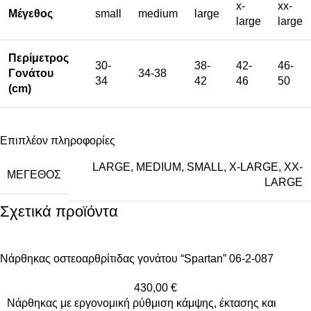
x-
xx-
Μέγεθος
small
medium
large
large
large
Περίμετρος
30-
38-
42-
46-
Γονάτου
34-38
34
42
46
50
(cm)
Επιπλέον πληροφορίες
LARGE
,
MEDIUM
,
SMALL
,
X-LARGE
,
XX-
ΜΈΓΕΘΟΣ
LARGE
Σχετικά προϊόντα
Nάρθηκας οστεοαρθρίτιδας γονάτου “Spartan” 06-2-087
430,00
€
Νάρθηκας με εργονομική ρύθμιση κάμψης, έκτασης και