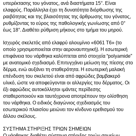
υπερέκτασης του γόνατος, ανά διαστήματα 15°. Eίναι
ελαφρύς. Παράλληλα έχει τη δυνατότητα διόρθωσης της
ραιβότητας και της βλαισότητας της άρθρωσης του γόνατος,
ρυθμίζοντας το εύρος της παθολογικής γωνίωσης από 0°
έως 18°. Διαθέτει ρύθμιση μήκους στο τμήμα του μηρού.
Ισχυρός σκελετός από ελαφρύ αλουμίνιο «6061 Τ6» (το
οποίο χρησιμοποιείται στην αεροναυπηγική). Η εσωτερική
επιφάνεια του νάρθηκα καλύπτεται από στοιχεία “polyamide”
με ανατομικό σχεδιασμό. Επιτυγχάνει μείωση της πίεσης στο
δέρμα, ενώ αυξάνει τη σταθερότητα. Η εσωτερική μαλακή
επένδυση του σκελετού είναι από αφρώδες βαμβακερό
υλικό, ώστε να αποφεύγονται οι αλλεργίες του δέρματος. Οι
έξι αφρώδεις αυτοκόλλητοι ιμάντες περίδεσης
σταθεροποιούν και ταυτόχρονα αποτρέπουν την ολίσθηση
του νάρθηκα. Ο ειδικός διαγώνιος σχεδιασμός του
εσωτερικού πλαισίου μειώνει τον κίνδυνο ερεθισμού του
άλλου σκέλους.
ΣΥΣΤΗΜΑ ΣΤΗΡΙΞΗΣ ΤΡΙΩΝ ΣΗΜΕΙΩΝ
Ο νάρθηκας διαθέτει σύστημα στήριξης τριών σημείων.