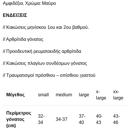
Αμφιδέξια. Χρώμα: Mαύρο
ENΔΕΙΞΕΙΣ
// Κακώσεις μηνίσκου 1ου και 2ου βαθμού.
// Αρθρίτιδα γόνατος
// Προοδευτική ρευματοειδής αρθρίτιδα
// Κακώσεις πλαγίων συνδέσμων γόνατος
// Τραυματισμοί πρόσθιου – οπίσθιου χιαστού
x-
xx-
Μέγεθος
small
medium
large
large
large
Περίμετρος
32-
37-
40-
43-
γόνατος
34-37
34
40
43
46
(cm)