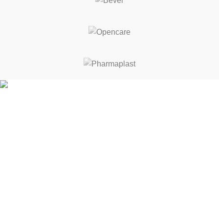
ΚΑΛΕΣ ΔΙΑΚΟΠΕΣ! ΑΠΟ 17 ΕΩΣ 21 ΑΥΓΟΥΣΤΟΥ ΘΑ
ΕΙΜΑΣΤΕ ΚΛΕΙΣΤΑ
Κρήτης 3-5, Σταυρούπολη 564 30
Θεσσαλονίκη, Ελλάδα
Τηλ.:
231 065 5045
Email: fmed.gr@gmail.com