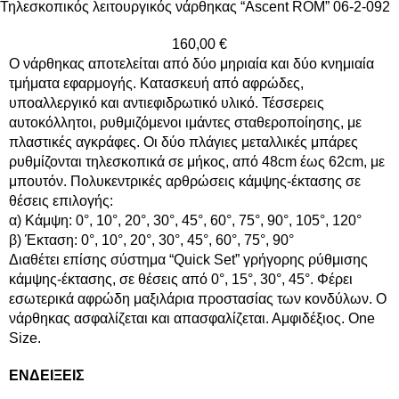
Τηλεσκοπικός λειτουργικός νάρθηκας “Ascent ROM” 06-2-092
160,00
€
Ο νάρθηκας αποτελείται από δύο μηριαία και δύο κνημιαία
τμήματα εφαρμογής. Κατασκευή από αφρώδες,
υποαλλεργικό και αντιεφιδρωτικό υλικό. Τέσσερεις
αυτοκόλλητοι, ρυθμιζόμενοι ιμάντες σταθεροποίησης, με
πλαστικές αγκράφες. Οι δύο πλάγιες μεταλλικές μπάρες
ρυθμίζονται τηλεσκοπικά σε μήκος, από 48cm έως 62cm, με
μπουτόν. Πολυκεντρικές αρθρώσεις κάμψης-έκτασης σε
θέσεις επιλογής:
α) Κάμψη: 0°, 10°, 20°, 30°, 45°, 60°, 75°, 90°, 105°, 120°
β) Έκταση: 0°, 10°, 20°, 30°, 45°, 60°, 75°, 90°
Διαθέτει επίσης σύστημα “Quick Set” γρήγορης ρύθμισης
κάμψης-έκτασης, σε θέσεις από 0°, 15°, 30°, 45°. Φέρει
εσωτερικά αφρώδη μαξιλάρια προστασίας των κονδύλων. Ο
νάρθηκας ασφαλίζεται και απασφαλίζεται. Αμφιδέξιος. One
Size.
ΕΝΔΕΙΞΕΙΣ