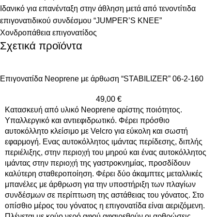
Ιδανικό για επανένταξη στην άθληση μετά από τενοντίτιδα
επιγονατιδικού συνδέσμου “JUMPER’S KNEE”
Χονδροπάθεια επιγονατίδος
Σχετικά προϊόντα
Eπιγονατίδα Νeoprene με άρθωση “STABILIZER” 06-2-160
49,00
€
Κατασκευή από υλικό Νeoprene αρίστης ποιότητoς.
Υπαλλεργικό και αντιεφιδρωτικό. Φέρει πρόσθιο
αυτοκόλλητο κλείσιμο με Velcro για εύκολη και σωστή
εφαρμογή. Ενας αυτοκόλλητος ιμάντας περίδεσης, διπλής
περιέλιξης, στην περιοχή του μηρού και ένας αυτοκόλλητος
ιμάντας στην περιοχή της γαστροκνημίας, προσδίδουν
καλύτερη σταθεροποίηση. Φέρει δύο άκαμπτες μεταλλικές
μπανέλες με άρθρωση για την υποστήριξη των πλαγίων
συνδέσμων σε περίπτωση της αστάθειας του γόνατος. Στο
οπίσθιο μέρος του γόνατος η επιγονατίδα είναι αεριζόμενη.
Πλένεται με κρύο νερό αφού αφαιρεθούν οι αρθρώσεις.