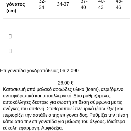
32-
37-
40-
43-
γόνατος
34-37
34
40
43
46
(cm)
Επιγονατίδα χονδροπάθειας 06-2-090
26,00
€
Κατασκευή από μαλακό αφρώδες υλικό (foam), αεριζόμενο,
αντιεφιδρωτικό και υποαλλεργικό. Δύο ρυθμιζόμενες
αυτοκόλλητες δέστρες για σωστή επίδεση σύμφωνα με τις
ανάγκες του ασθενή. Σταθεροποιεί πλευρικά (έσω-έξω) και
περιορίζει την αστάθεια της επιγονατίδος. Ρυθμίζει την πίεση
κάτω από την επιγονατίδα για μείωση του άλγους. Ιδιαίτερα
εύκολη εφαρμογή. Αμφιδέξια.