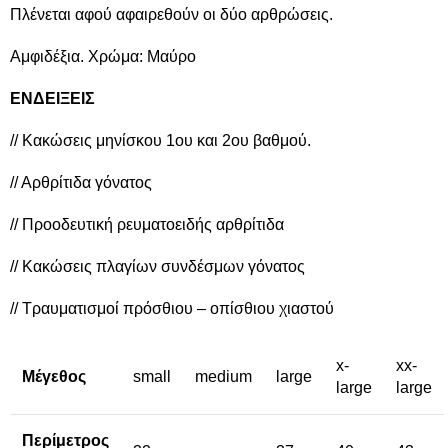
Πλένεται αφού αφαιρεθούν οι δύο αρθρώσεις.
Αμφιδέξια. Χρώμα: Mαύρο
ENΔΕΙΞΕΙΣ
// Κακώσεις μηνίσκου 1ου και 2ου βαθμού.
// Αρθρίτιδα γόνατος
// Προοδευτική ρευματοειδής αρθρίτιδα
// Κακώσεις πλαγίων συνδέσμων γόνατος
// Τραυματισμοί πρόσθιου – οπίσθιου χιαστού
x-
xx-
Μέγεθος
small
medium
large
large
large
Περίμετρος