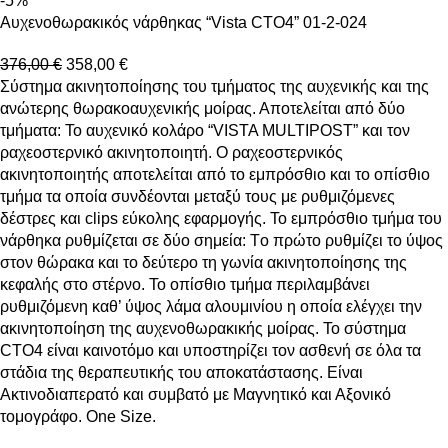
-5%
Αυχενοθωρακικός νάρθηκας “Vista CTO4” 01-2-024
376,00
€
358,00
€
Σύστημα ακινητοποίησης του τμήματος της αυχενικής και της
ανώτερης θωρακοαυχενικής μοίρας. Αποτελείται από δύο
τμήματα: Το αυχενικό κολάρο “VISTA MULTIPOST” και τον
ραχεοστερνικό ακινητοποιητή. Ο ραχεοστερνικός
ακινητοποιητής αποτελείται από το εμπρόσθιο και το οπίσθιο
τμήμα τα οποία συνδέονται μεταξύ τους με ρυθμιζόμενες
δέστρες και clips εύκολης εφαρμογής. Το εμπρόσθιο τμήμα του
νάρθηκα ρυθμίζεται σε δύο σημεία: Tο πρώτο ρυθμίζει το ύψος
στον θώρακα και το δεύτερο τη γωνία ακινητοποίησης της
κεφαλής στο στέρνο. Το οπίσθιο τμήμα περιλαμβάνει
ρυθμιζόμενη καθ’ ύψος λάμα αλουμινίου η οποία ελέγχει την
ακινητοποίηση της αυχενοθωρακικής μοίρας. Το σύστημα
CTO4 είναι καινοτόμο και υποστηρίζει τον ασθενή σε όλα τα
στάδια της θεραπευτικής του αποκατάστασης. Είναι
Ακτινοδιαπερατό και συμβατό με Μαγνητικό και Αξονικό
τομογράφο. One Size.