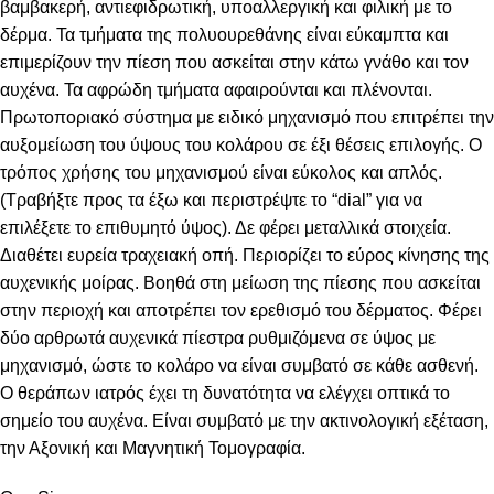
βαμβακερή, αντιεφιδρωτική, υποαλλεργική και φιλική με το
δέρμα. Τα τμήματα της πολυουρεθάνης είναι εύκαμπτα και
επιμερίζουν την πίεση που ασκείται στην κάτω γνάθο και τον
αυχένα. Τα αφρώδη τμήματα αφαιρούνται και πλένονται.
Πρωτοποριακό σύστημα με ειδικό μηχανισμό που επιτρέπει την
αυξομείωση του ύψους του κολάρου σε έξι θέσεις επιλογής. Ο
τρόπος χρήσης του μηχανισμού είναι εύκολος και απλός.
(Τραβήξτε προς τα έξω και περιστρέψτε το “dial” για να
επιλέξετε το επιθυμητό ύψος). Δε φέρει μεταλλικά στοιχεία.
Διαθέτει ευρεία τραχειακή οπή. Περιορίζει το εύρος κίνησης της
αυχενικής μοίρας. Βοηθά στη μείωση της πίεσης που ασκείται
στην περιοχή και αποτρέπει τον ερεθισμό του δέρματος. Φέρει
δύο αρθρωτά αυχενικά πίεστρα ρυθμιζόμενα σε ύψος με
μηχανισμό, ώστε το κολάρο να είναι συμβατό σε κάθε ασθενή.
Ο θεράπων ιατρός έχει τη δυνατότητα να ελέγχει οπτικά το
σημείο του αυχένα. Είναι συμβατό με την ακτινολογική εξέταση,
την Αξονική και Μαγνητική Τομογραφία.