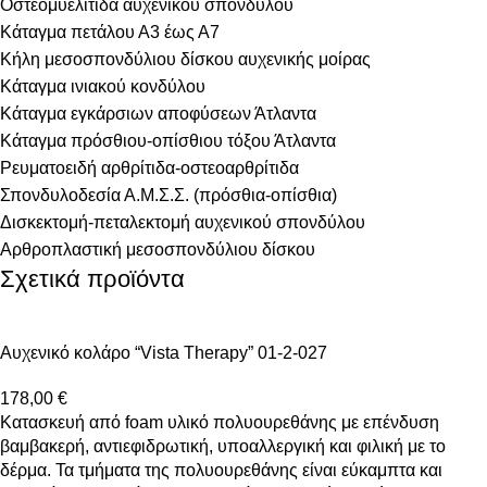
Οστεομυελίτιδα αυχενικού σπονδύλου
Κάταγμα πετάλου Α3 έως Α7
Κήλη μεσοσπονδύλιου δίσκου αυχενικής μοίρας
Κάταγμα ινιακού κονδύλου
Κάταγμα εγκάρσιων αποφύσεων Άτλαντα
Κάταγμα πρόσθιου-οπίσθιου τόξου Άτλαντα
Ρευματοειδή αρθρίτιδα-οστεοαρθρίτιδα
Σπονδυλοδεσία Α.Μ.Σ.Σ. (πρόσθια-οπίσθια)
Δισκεκτομή-πεταλεκτομή αυχενικού σπονδύλου
Αρθροπλαστική μεσοσπονδύλιου δίσκου
Σχετικά προϊόντα
Αυχενικό κολάρο “Vista Therapy” 01-2-027
178,00
€
Κατασκευή από foam υλικό πολυουρεθάνης με επένδυση
βαμβακερή, αντιεφιδρωτική, υποαλλεργική και φιλική με το
δέρμα. Τα τμήματα της πολυουρεθάνης είναι εύκαμπτα και