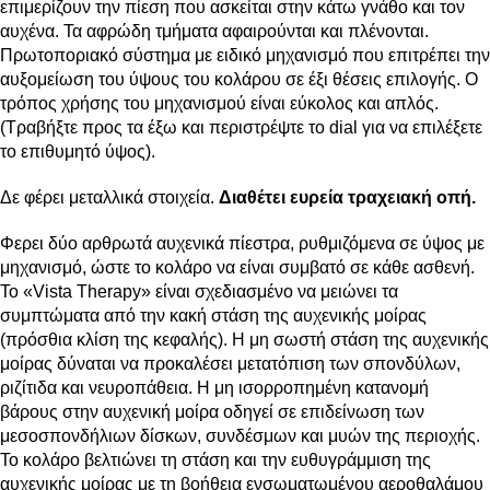
επιμερίζουν την πίεση που ασκείται στην κάτω γνάθο και τον
αυχένα. Τα αφρώδη τμήματα αφαιρούνται και πλένονται.
Πρωτοποριακό σύστημα με ειδικό μηχανισμό που επιτρέπει την
αυξομείωση του ύψους του κολάρου σε έξι θέσεις επιλογής. Ο
τρόπος χρήσης του μηχανισμού είναι εύκολος και απλός.
(Τραβήξτε προς τα έξω και περιστρέψτε το dial για να επιλέξετε
το επιθυμητό ύψος).
Δε φέρει μεταλλικά στοιχεία.
Διαθέτει ευρεία τραχειακή οπή.
Φερει δύο αρθρωτά αυχενικά πίεστρα, ρυθμιζόμενα σε ύψος με
μηχανισμό, ώστε το κολάρο να είναι συμβατό σε κάθε ασθενή.
Το «Vista Therapy» είναι σχεδιασμένο να μειώνει τα
συμπτώματα από την κακή στάση της αυχενικής μοίρας
(πρόσθια κλίση της κεφαλής). Η μη σωστή στάση της αυχενικής
μοίρας δύναται να προκαλέσει μετατόπιση των σπονδύλων,
ριζίτιδα και νευροπάθεια. Η μη ισορροπημένη κατανομή
βάρους στην αυχενική μοίρα οδηγεί σε επιδείνωση των
μεσοσπονδήλιων δίσκων, συνδέσμων και μυών της περιοχής.
Το κολάρο βελτιώνει τη στάση και την ευθυγράμμιση της
αυχενικής μοίρας με τη βοήθεια ενσωματωμένου αεροθαλάμου