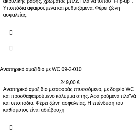
ακρυλικής βαφής, χρώματος μπλέ. Πλαϊνά τύπου "Flip-up".
Υποπόδια αφαιρούµενα και ρυθµιζόµενα. Φέρει ζώνη
ασφαλείας.
Αναπηρικό αμαξίδιο με WC 09-2-010
249,00
€
Αναπηρικό αµαξίδιο µεταφοράς πτυσσόµενο, µε δοχείο WC
και προσθαφαιρούµενο κάλυµµα οπής. Αφαιρούµενα πλαϊνά
και υποπόδια. Φέρει ζώνη ασφαλείας. Η επένδυση του
καθίσµατος είναι αδιάβροχη.