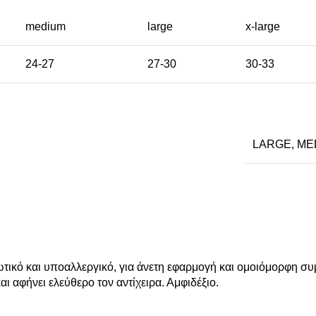
medium
large
x-large
24-27
27-30
30-33
LARGE
,
ME
τικό και υποαλλεργικό, για άνετη εφαρμογή και ομοιόμορφη συμ
ι αφήνει ελεύθερο τον αντίχειρα. Αμφιδέξιο.