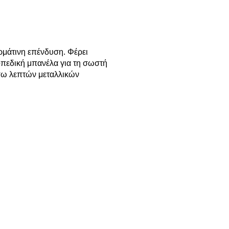
ρμάτινη επένδυση. Φέρει
οπεδική μπανέλα για τη σωστή
σω λεπτών μεταλλικών