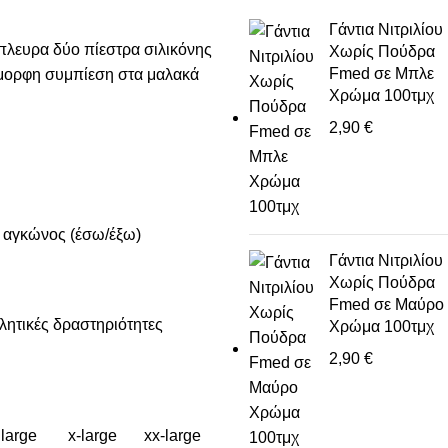
Γάντια Νιτριλίου
πλευρα δύο πίεστρα σιλικόνης
Χωρίς Πούδρα
Fmed σε Μπλε
όμορφη συμπίεση στα μαλακά
Χρώμα 100τμχ
2,90
€
ς αγκώνος (έσω/έξω)
Γάντια Νιτριλίου
Χωρίς Πούδρα
Fmed σε Μαύρο
λητικές δραστηριότητες
Χρώμα 100τμχ
2,90
€
large
x-large
xx-large