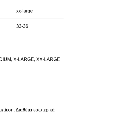
xx-large
33-36
DIUM
,
X-LARGE
,
XX-LARGE
πίεση. Διαθέτει εσωτερικά